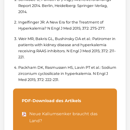
Report 2014. Berlin, Heidelberg: Springer-Verlag,
2014.
Ingelfinger JR: A New Era for the Treatment of
Hyperkalemia? N Engl J Med 2015; 372: 275-277.
Weir MR, Bakris GL, Bushinsky DA et al.: Patiromer in
patients with kidney disease and hyperkalemia
receiving RAAS inhibitors. N Engl J Med 2015; 372: 211-
221.
Packham DK, Rasmussen HS, Lavin PT et al.: Sodium
zirconium cyclosilicate in hyperkalemia. N Engl J
Med 2015; 372: 222-231.
PDF-Download des Artikels
Neue Kaliumsenker braucht das
Land?