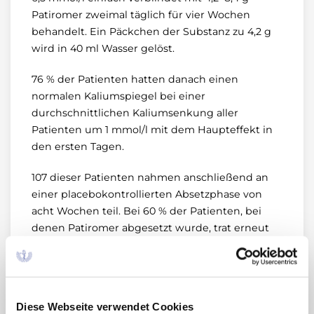
Patiromer zweimal täglich für vier Wochen
behandelt. Ein Päckchen der Substanz zu 4,2 g
wird in 40 ml Wasser gelöst.
76 % der Patienten hatten danach einen
normalen Kaliumspiegel bei einer
durchschnittlichen Kaliumsenkung aller
Patienten um 1 mmol/l mit dem Haupteffekt in
den ersten Tagen.
107 dieser Patienten nahmen anschließend an
einer placebokontrollierten Absetzphase von
acht Wochen teil. Bei 60 % der Patienten, bei
denen Patiromer abgesetzt wurde, trat erneut
eine Hyperkaliämie auf (Kaliumwiederanstieg
besonders in den ersten zwei Wochen)
gegenüber 15 % der Patienten, die Patiromer
weiter erhielten. Die häufigste unerwünschte
Diese Webseite verwendet Cookies
Arzneimittelwirkung (UAW) war in 11 %