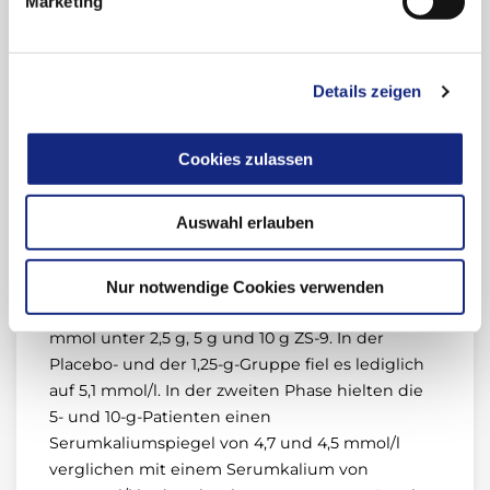
Stunden. 75 % der Patienten hatten eine
Marketing
chronische Niereninsuffizienz Stadium III oder
schlechter (GFR < 60 ml/Min), 60 % hatten einen
Diabetes, 40 % eine Herzinsuffizienz, 65 % eine
Details zeigen
RAS-Blockade, die unverändert fortgeführt
wurde.
Cookies zulassen
Die Ursprungspatienten wurden gut nach
Nebenerkrankungen randomisiert, bis auf die
Auswahl erlauben
Tatsache, dass die Patienten die 10 g ZS-9 oder
Placebo erhielten, einen gering höheren
Kaliumspiegel hatten. Das Serumkalium sank
Nur notwendige Cookies verwenden
nach 48 Stunden von 5,4 auf 4,9, 4,8 und 4,6
mmol unter 2,5 g, 5 g und 10 g ZS-9. In der
Placebo- und der 1,25-g-Gruppe fiel es lediglich
auf 5,1 mmol/l. In der zweiten Phase hielten die
5- und 10-g-Patienten einen
Serumkaliumspiegel von 4,7 und 4,5 mmol/l
verglichen mit einem Serumkalium von