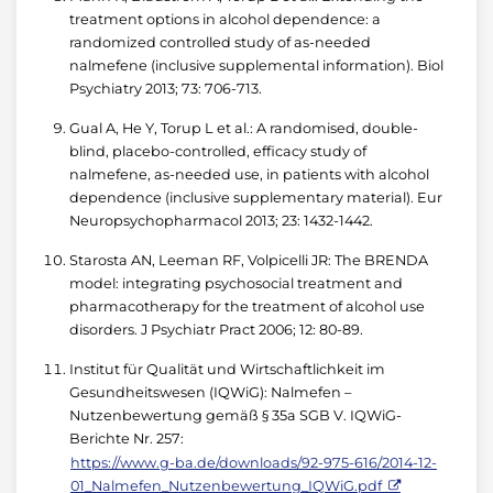
treatment options in alcohol dependence: a
randomized controlled study of as-needed
nalmefene (inclusive supplemental information). Biol
Psychiatry 2013; 73: 706-713.
Gual A, He Y, Torup L et al.: A randomised, double-
blind, placebo-controlled, efficacy study of
nalmefene, as-needed use, in patients with alcohol
dependence (inclusive supplementary material). Eur
Neuropsychopharmacol 2013; 23: 1432-1442.
Starosta AN, Leeman RF, Volpicelli JR: The BRENDA
model: integrating psychosocial treatment and
pharmacotherapy for the treatment of alcohol use
disorders. J Psychiatr Pract 2006; 12: 80-89.
Institut für Qualität und Wirtschaftlichkeit im
Gesundheitswesen (IQWiG): Nalmefen –
Nutzenbewertung gemäß § 35a SGB V. IQWiG-
Berichte Nr. 257:
https://www.g-ba.de/downloads/92-975-616/2014-12-
01_Nalmefen_Nutzenbewertung_IQWiG.pdf