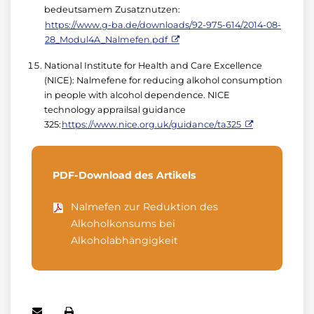
bedeutsamem Zusatznutzen:
https://www.g-ba.de/downloads/92-975-614/2014-08-
28_Modul4A_Nalmefen.pdf
National Institute for Health and Care Excellence
(NICE): Nalmefene for reducing alkohol consumption
in people with alcohol dependence. NICE
technology apprailsal guidance
325:
https://www.nice.org.uk/guidance/ta325
PDF-Download des Artikels
Nalmefen zur Reduktion des
Alkoholkonsums bei
Alkoholabhängigkeit