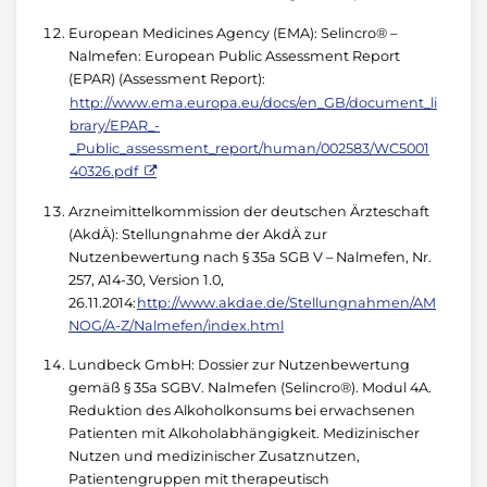
European Medicines Agency (EMA): Selincro® –
Nalmefen: European Public Assessment Report
(EPAR) (Assessment Report):
http://www.ema.europa.eu/docs/en_GB/document_li
brary/EPAR_-
_Public_assessment_report/human/002583/WC5001
40326.pdf
Arzneimittelkommission der deutschen Ärzteschaft
(AkdÄ): Stellungnahme der AkdÄ zur
Nutzenbewertung nach § 35a SGB V – Nalmefen, Nr.
257, A14-30, Version 1.0,
26.11.2014:
http://www.akdae.de/Stellungnahmen/AM
NOG/A-Z/Nalmefen/index.html
Lundbeck GmbH: Dossier zur Nutzenbewertung
gemäß § 35a SGBV. Nalmefen (Selincro®). Modul 4A.
Reduktion des Alkoholkonsums bei erwachsenen
Patienten mit Alkoholabhängigkeit. Medizinischer
Nutzen und medizinischer Zusatznutzen,
Patientengruppen mit therapeutisch