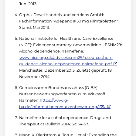
Juni 2013.
Orpha-Devel Handels und Vertriebs GmbH:
Fachinformation "Adepend® 50 mg Filmtabletten".
Stand: Mai 2013.
National Institute for Health and Care Excellence
(NICE): Evidence summary: new medicine – ESNM29:
Alcohol dependence: nalmefene:
www.nice.org.uk/advice/esnm29/resources/non-
guidance-alcohol-dependence-nalmefene-pdf
.
Manchester, Dezember 2013. Zuletzt geprüft: 18.
November 2014.
Gemeinsamer Bundesausschuss (G-BA):
Nutzenbewertungsverfahren zum Wirkstoff
Nalmefen:
https://www.g-
ba.de/informationen/nutzenbewertung/135/
Nalmefene for alcohol dependence. Drugs and
Therapeutics Bulletin 2014; 52: 54-57.
Mann K, Bladstrom A, Torup L et al.: Extending the