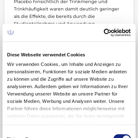
Placebo hinsichtlich der Trinkmenge und
Trinkhäufigkeit waren damit deutlich geringer
als die Effekte, die bereits durch die
Studienteilnahme und Anwendung
psychosozialer Unterstützung im Placeboarm
erzielt werden konnten. Für eine ausführlichere
Information sind eine Reihe von Dokumenten
frei verfügbar, siehe z. B. (a) die AkdÄ
Diese Webseite verwendet Cookies
Stellungnahme zu Nalmefen (13), (b) die IQWiG:
Wir verwenden Cookies, um Inhalte und Anzeigen zu
Dossierbewertung A14-30 Nalmefen (6), (c) das
personalisieren, Funktionen für soziale Medien anbieten
Dossier des Herstellers zur Nutzenbewertung
zu können und die Zugriffe auf unsere Website zu
von Nalmefen Modul 4A (14) oder (d) die NICE
analysieren. Außerdem geben wir Informationen zu Ihrer
technology appraisal guidance 325: „Nalmefene
Verwendung unserer Website an unsere Partner für
for reducing alcohol consumption in people
soziale Medien, Werbung und Analysen weiter. Unsere
with alcohol dependence“ (15).
Partner führen diese Informationen möglicherweise mit
weiteren Daten zusammen, die Sie ihnen bereitgestellt
Unter den unerwünschten
haben oder die sie im Rahmen Ihrer Nutzung der Dienste
Arzneimittelwirkungen (UAW) waren
gesammelt haben. Sie geben Einwilligung zu unseren
Einwilligungsauswahl
unspezifische Beschwerden wie Übelkeit,