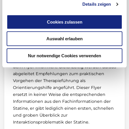
Details zeigen
Arzneimitteltherapiesicherheit von Bedeutung.
Dieser sollte seine Medikation kennen und über
Nebenwirkungen aufgeklärt sein.
Cookies zulassen
Neben dem unterschiedlichen Metabolismus
Auswahl erlauben
der Statine wird bei CYP3A4-Substraten über
wichtige Begleitmedikation mit CYP3A4-
Inhibitoren wie Makrolidantibiotika und Azol-
Nur notwendige Cookies verwenden
Antimykotika im Rahmen der Interaktionen auf
dem Flyer informiert. Gleichzeitig werden daraus
abgeleitet Empfehlungen zum praktischen
Vorgehen der Therapieführung als
Orientierungshilfe angeführt. Dieser Flyer
ersetzt in keiner Weise die entsprechenden
Informationen aus den Fachinformationen der
Statine, er gibt lediglich einen ersten, schnellen
und groben Überblick zur
Interaktionsproblematik der Statine.