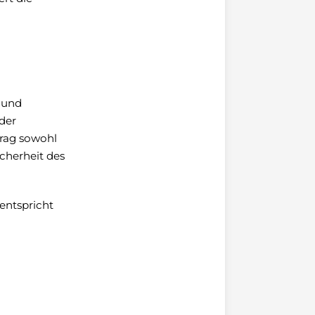
 und
der
trag sowohl
icherheit des
entspricht