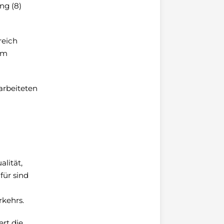
ng (8)
reich
im
arbeiteten
lität,
für sind
rkehrs.
ert die