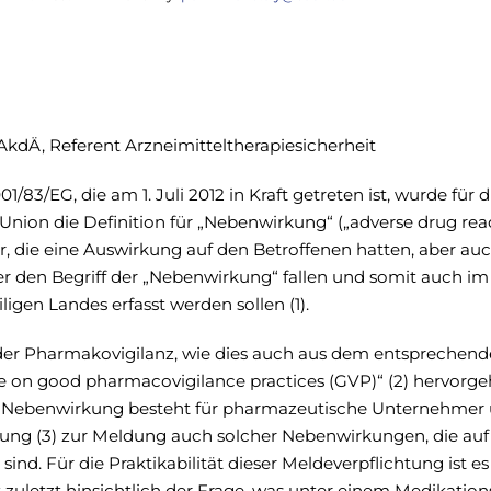
 AkdÄ, Referent Arzneimitteltherapiesicherheit
/83/EG, die am 1. Juli 2012 in Kraft getreten ist, wurde für d
Union die Definition für „Nebenwirkung“ („adverse drug rea
r, die eine Auswirkung auf den Betroffenen hatten, aber au
r den Begriff der „Nebenwirkung“ fallen und somit auch im
gen Landes erfasst werden sollen (1).
der Pharmakovigilanz, wie dies auch aus dem entsprechen
ne on good pharmacovigilance practices (GVP)“ (2) hervorge
ne Nebenwirkung besteht für pharmazeutische Unternehmer
tung (3) zur Meldung auch solcher Nebenwirkungen, die auf
nd. Für die Praktikabilität dieser Meldeverpflichtung ist es 
ht zuletzt hinsichtlich der Frage, was unter einem Medikation