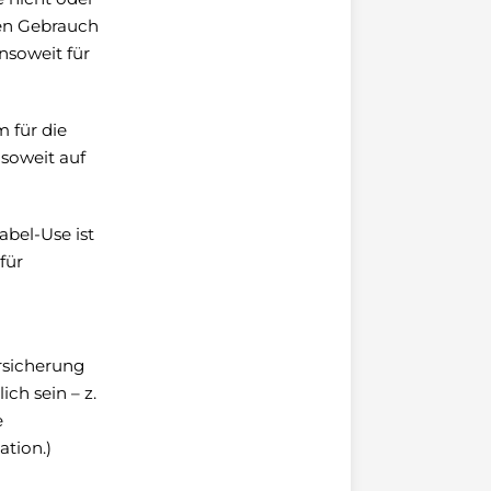
ßen Gebrauch
nsoweit für
m für die
nsoweit auf
bel-Use ist
für
rsicherung
h sein – z.
e
tion.)