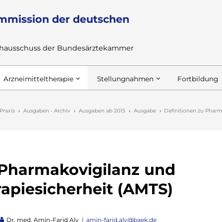
mmission der deutschen
achausschuss der Bundesärztekammer
Arzneimitteltherapie
Stellungnahmen
Fortbildung
Praxis
Ausgaben - Archiv
Ausgaben ab 2015
Ausgabe
Definitionen zu Pharm
 Pharmakovigilanz und
rapiesicherheit (AMTS)
Dr. med. Amin-Farid Aly
amin-farid.aly@baek.de