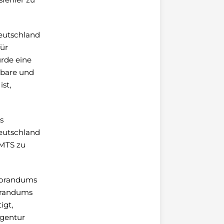
eutschland
für
urde eine
erbare und
st,
s
Deutschland
AMTS zu
emorandums
orandums
igt,
Agentur