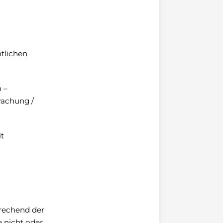
ntlichen
 –
wachung /
it
rechend der
 nicht oder