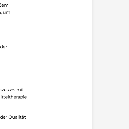
äßem
n, um
r
 der
ozesses mit
itteltherapie
der Qualität