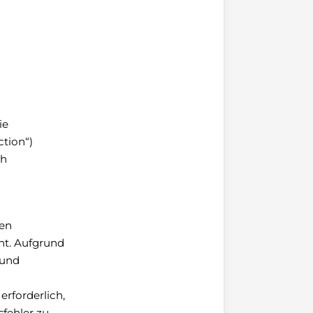
ie
ction“)
ch
den
ht. Aufgrund
 und
erforderlich,
sfehler zu