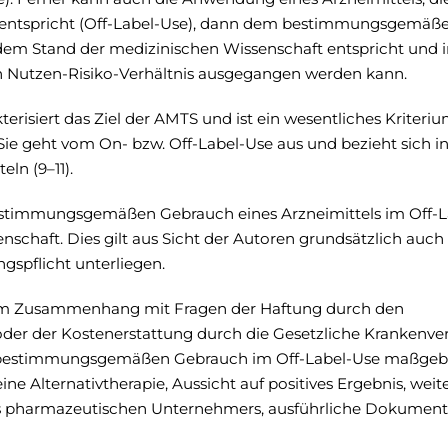
on entspricht (Off-Label-Use), dann dem bestimmungsgemä
em Stand der medizinischen Wissenschaft entspricht und i
n Nutzen-Risiko-Verhältnis ausgegangen werden kann.
erisiert das Ziel der AMTS und ist ein wesentliches Kriteriu
 Sie geht vom On- bzw. Off-Label-Use aus und bezieht sich i
ln (9–11).
estimmungsgemäßen Gebrauch eines Arzneimittels im Off-La
schaft. Dies gilt aus Sicht der Autoren grundsätzlich auch 
ngspflicht unterliegen.
 im Zusammenhang mit Fragen der Haftung durch den
er der Kostenerstattung durch die Gesetzliche Krankenve
 bestimmungsgemäßen Gebrauch im Off-Label-Use maßgeblic
e Alternativtherapie, Aussicht auf positives Ergebnis, weit
s pharmazeutischen Unternehmers, ausführliche Dokumenta