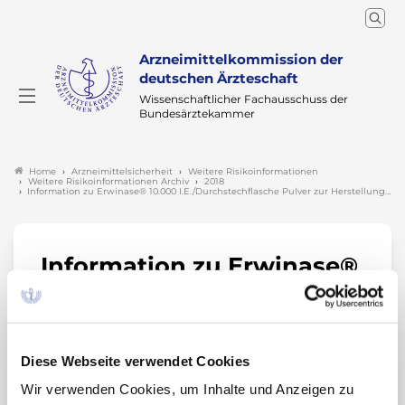
Arzneimittelkommission der
deutschen Ärzteschaft
Wissenschaftlicher Fachausschuss der
Bundesärztekammer
Arzneimittelsicherheit
Weitere Risikoinformationen
Home
Weitere Risikoinformationen Archiv
2018
Information zu Erwinase® 10.000 I.E./Durchstechflasche Pulver zur Herstellung…
Information zu Erwinase®
10.000
I.E./Durchstechflasche
Pulver zur Herstellung
Diese Webseite verwendet Cookies
einer Injektionslösung
Wir verwenden Cookies, um Inhalte und Anzeigen zu