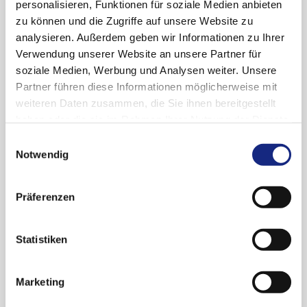
(Asparaginase)
personalisieren, Funktionen für soziale Medien anbieten
zu können und die Zugriffe auf unsere Website zu
analysieren. Außerdem geben wir Informationen zu Ihrer
Aufgrund eines Lieferengpasses ist Erwinase®
Verwendung unserer Website an unsere Partner für
10.000 I.E./Durchstechflasche Pulver zur
soziale Medien, Werbung und Analysen weiter. Unsere
Herstellung einer Injektionslösung momentan
Partner führen diese Informationen möglicherweise mit
nur unter Berücksichtigung der Vorschriften
weiteren Daten zusammen, die Sie ihnen bereitgestellt
des § 73 (3) AMG verfügbar. Bei der Anwendung
haben oder die sie im Rahmen Ihrer Nutzung der Dienste
der Charge 187G ist als zusätzliche
gesammelt haben. Sie geben Einwilligung zu unseren
Einwilligungsauswahl
Vorsichtsmaßnahme eine 5 μm-Filternadel zu
Cookies, wenn Sie unsere Webseite weiterhin
Notwendig
verwenden.
nutzen.
Datenschutzerklärung
|
Impressum
Informationsbrief zu Erwinase® 10.000
Präferenzen
I.E./Durchstechflasche Pulver zur
Herstellung einer Injektionslösung vom
Statistiken
17.04.2018
Marketing
Quelle: