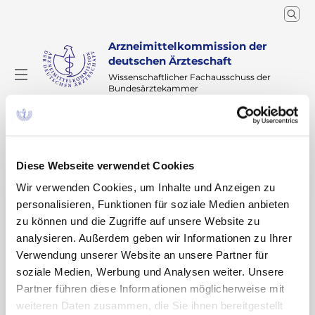
Arzneimittelkommission der
deutschen Ärzteschaft
Wissenschaftlicher Fachausschuss der
Bundesärztekammer
Arzneimittelsicherheit
Weitere Risikoinformationen
Home
Weitere Risikoinformationen Archiv
2018
Information des BfArM zu Fiasp® (Insulin aspart)
Diese Webseite verwendet Cookies
Wir verwenden Cookies, um Inhalte und Anzeigen zu
Information des BfArM zu
personalisieren, Funktionen für soziale Medien anbieten
zu können und die Zugriffe auf unsere Website zu
Fiasp® (Insulin aspart)
analysieren. Außerdem geben wir Informationen zu Ihrer
Verwendung unserer Website an unsere Partner für
Die Farbe der Patronen, der vorgefüllten Pens
soziale Medien, Werbung und Analysen weiter. Unsere
und Durchstechflaschen des schnellwirksamen
Partner führen diese Informationen möglicherweise mit
Insulins Fiasp® (Insulin aspart) wird von gelb
weiteren Daten zusammen, die Sie ihnen bereitgestellt