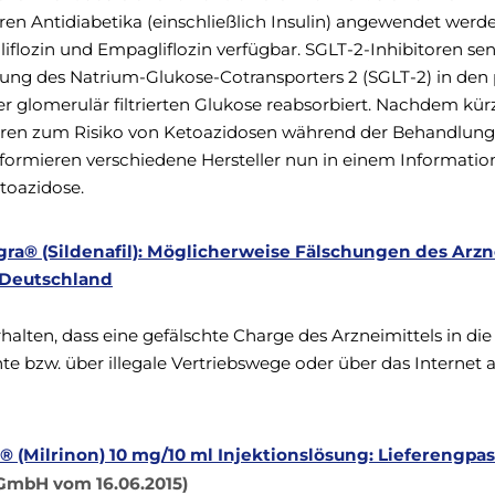
n Antidiabetika (einschließlich Insulin) angewendet werde
iflozin und Empagliflozin verfügbar. SGLT-2-Inhibitoren se
ng des Natrium-Glukose-Cotransporters 2 (SGLT-2) in den
er glomerulär filtrierten Glukose reabsorbiert. Nachdem kürz
ren zum Risiko von Ketoazidosen während der Behandlung
informieren verschiedene Hersteller nun in einem Informatio
etoazidose.
ra® (Sildenafil): Möglicherweise Fälschungen des Arzn
n Deutschland
alten, dass eine gefälschte Charge des Arzneimittels in die
nte bzw. über illegale Vertriebswege oder über das Internet
® (Milrinon) 10 mg/10 ml Injektionslösung: Lieferengpas
GmbH vom 16.06.2015)