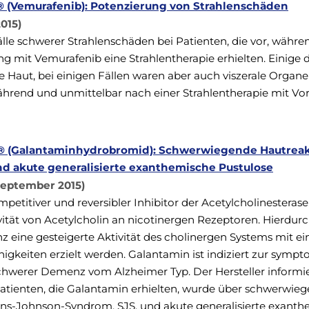
f® (Vemurafenib): Potenzierung von Strahlenschäden
015)
Fälle schwerer Strahlenschäden bei Patienten, die vor, währe
 mit Vemurafenib eine Strahlentherapie erhielten. Einige d
ie Haut, bei einigen Fällen waren aber auch viszerale Organe
ährend und unmittelbar nach einer Strahlentherapie mit Vor
l® (Galantaminhydrobromid): Schwerwiegende Hautreak
 akute generalisierte exanthemische Pustulose
September 2015)
mpetitiver und reversibler Inhibitor der Acetylcholinesterase
tivität von Acetylcholin an nicotinergen Rezeptoren. Hierdur
eine gesteigerte Aktivität des cholinergen Systems mit ei
igkeiten erzielt werden. Galantamin ist indiziert zur symp
schwerer Demenz vom Alzheimer Typ. Der Hersteller informi
atienten, die Galantamin erhielten, wurde über schwerwie
ens‐Johnson‐Syndrom, SJS, und akute generalisierte exant