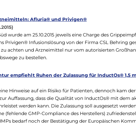
neimitteln: Afluria® und Privigen®
2015)
üd wurde am 25.10.2015 jeweils eine Charge des Grippeimpf
s Privigen® Infusionslösung von der Firma CSL Behring ges
en zu achten und Arzneimittel nur vom autorisierten Großha
bswege zu bestellen.
tur empfiehlt Ruhen der Zulassung für InductOs® 1,5 
ine Hinweise auf ein Risiko für Patienten, dennoch kam de
ur Auffassung, dass die Qualität von InductOs® mit dem ak
rleistet werden kann. Die Zulassung soll ausgesetzt werden
 (fehlende GMP-Compliance des Herstellers) zufriedenstel
MPs bedarf noch der Bestätigung der Europäischen Kommi