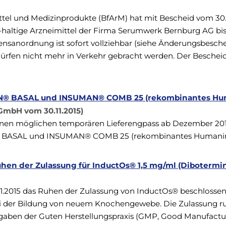
ittel und Medizinprodukte (BfArM) hat mit Bescheid vom 30.
-haltige Arzneimittel der Firma Serumwerk Bernburg AG bi
ensanordnung ist sofort vollziehbar (siehe Änderungsbesch
el dürfen nicht mehr in Verkehr gebracht werden. Der Bescheid
AN® BASAL und INSUMAN® COMB 25 (rekombinantes Hum
GmbH vom 30.11.2015)
 einen möglichen temporären Lieferengpass ab Dezember 2015
BASAL und INSUMAN® COMB 25 (rekombinantes Humanins
en der Zulassung für InductOs® 1,5 mg/ml (Dibotermin 
1.2015 das Ruhen der Zulassung von InductOs® beschlossen
i der Bildung von neuem Knochengewebe. Die Zulassung ruh
aben der Guten Herstellungspraxis (GMP, Good Manufactu