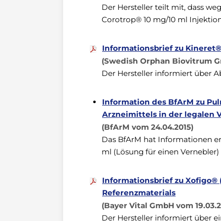
Der Hersteller teilt mit, dass w
Corotrop® 10 mg/10 ml Injektion
Informationsbrief zu Kineret
(Swedish Orphan Biovitrum G
Der Hersteller informiert über 
Information des BfArM zu Pu
Arzneimittels in der legalen 
(BfArM vom 24.04.2015)
Das BfArM hat Informationen er
ml (Lösung für einen Vernebler)
Informationsbrief zu Xofigo®
Referenzmaterials
(Bayer Vital GmbH vom 19.03.2
Der Hersteller informiert über 