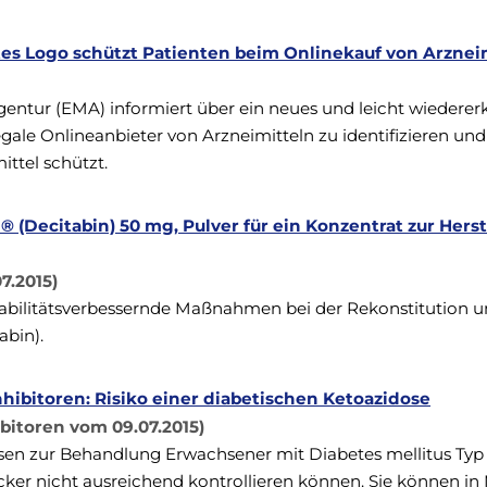
tes Logo schützt Patienten beim Onlinekauf von Arznei
gentur (EMA) informiert über ein neues und leicht wiedere
egale Onlineanbieter von Arzneimitteln zu identifizieren und 
ttel schützt.
 (Decitabin) 50 mg, Pulver für ein Konzentrat zur Hers
7.2015)
stabilitätsverbessernde Maßnahmen bei der Rekonstitution 
bin).
nhibitoren: Risiko einer diabetischen Ketoazidose
ibitoren vom 09.07.2015)
ssen zur Behandlung Erwachsener mit Diabetes mellitus Typ
er nicht ausreichend kontrollieren können. Sie können i