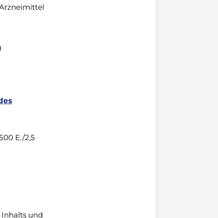
 Arzneimittel
g
des
00 E./2,5
 Inhalts und