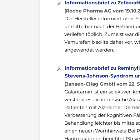
Informationsbrief zu Zelbora
(Roche Pharma AG vom 19.10.2
Der Hersteller informiert über 
unmittelbar nach der Behandlung
verliefen tödlich. Zumeist war d
Vemurafenib sollte daher vor, w
angewendet werden.
Informationsbrief zu Reminy
Stevens-Johnson-Syndrom und
(Jansen-Cilag GmbH vom 22. 
Galantamin ist ein selektiver, ko
verstärkt es die intrinsische Ak
Patienten mit Alzheimer Demenz 
Verbesserung der kognitiven Fäh
Behandlung leichter bis mittel
einen neuen Warnhinweis: Bei P
Hautreaktionen berichtet (Stev