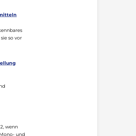
mitteln
rkennbares
sie so vor
tellung
und
 2, wenn
n Mono- und