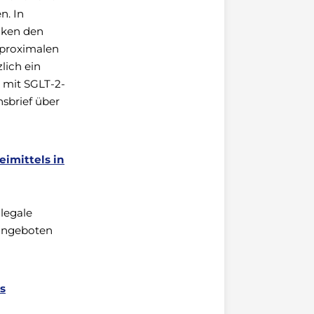
n. In
nken den
 proximalen
lich ein
 mit SGLT-2-
nsbrief über
eimittels in
 legale
 angeboten
s