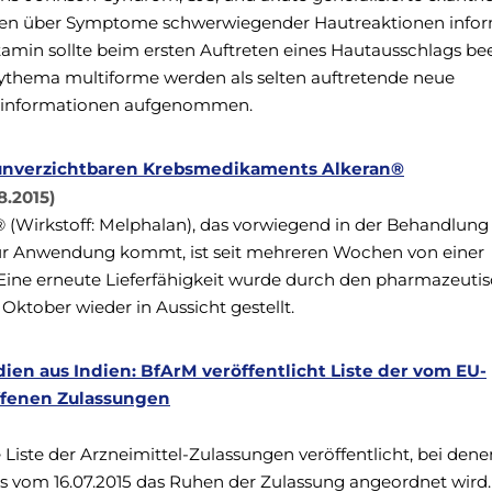
ollen über Symptome schwerwiegender Hautreaktionen infor
tamin sollte beim ersten Auftreten eines Hautausschlags be
ythema multiforme werden als selten auftretende neue
tinformationen aufgenommen.
h unverzichtbaren Krebsmedikaments Alkeran®
.2015)
(Wirkstoff: Melphalan), das vorwiegend in der Behandlung
ur Anwendung kommt, ist seit mehreren Wochen von einer
 Eine erneute Lieferfähigkeit wurde durch den pharmazeuti
Oktober wieder in Aussicht gestellt.
ien aus Indien: BfArM veröffentlicht Liste der vom EU-
ffenen Zulassungen
Liste der Arzneimittel-Zulassungen veröffentlicht, bei dene
 vom 16.07.2015 das Ruhen der Zulassung angeordnet wird.