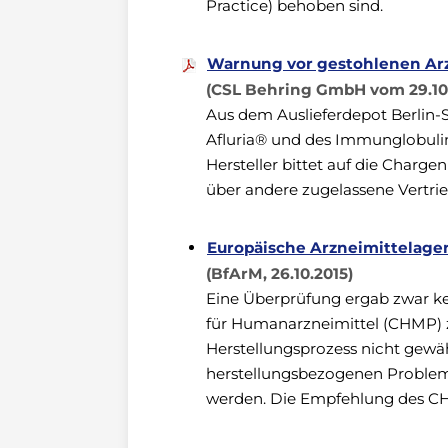
Practice) behoben sind.
Warnung vor gestohlenen Arz
(CSL Behring GmbH vom 29.10.
Aus dem Auslieferdepot Berlin-S
Afluria® und des Immunglobulin
Hersteller bittet auf die Charg
über andere zugelassene Vertrie
Europäische Arzneimittelagen
(BfArM, 26.10.2015)
Eine Überprüfung ergab zwar ke
für Humanarzneimittel (CHMP) z
Herstellungsprozess nicht gewäh
herstellungsbezogenen Probleme
werden. Die Empfehlung des CH