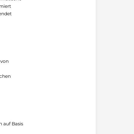
miert
endet
 von
schen
n auf Basis