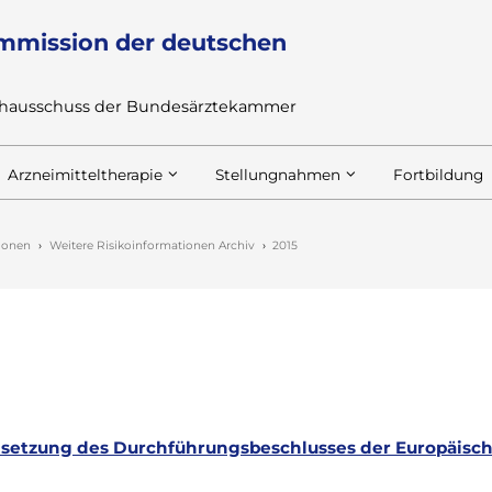
mmission der deutschen
achausschuss der Bundesärztekammer
Arzneimitteltherapie
Stellungnahmen
Fortbildung
tionen
Weitere Risikoinformationen Archiv
2015
msetzung des Durchführungsbeschlusses der Europäisc