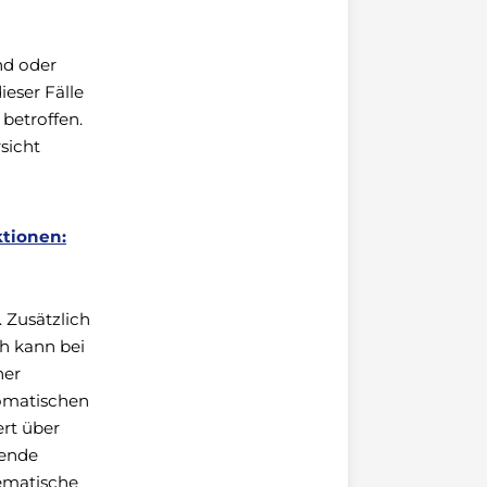
nd oder
ieser Fälle
 betroffen.
sicht
tionen:
. Zusätzlich
ch kann bei
ner
tomatischen
ert über
gende
hematische