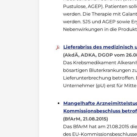
Pustulose, AGEP). Patienten s
werden. Die Therapie mit Galan
werden. SJS und AGEP sowie Er
Nebenwirkungen in die Produk
Lieferabriss des medizinisc
(AkdÄ, ADKA, DGOP vom 26.08
Das Krebsmedikament Alkeran® 
bösartigen Bluterkrankungen z
Lieferunterbrechung betroffen.
Unternehmer (pU) erst für Mitte 
Mangelhafte Arzneimittelstud
Kommissionsbeschluss betro
(BfArM, 21.08.2015)
Das BfArM hat am 21.08.2015 die 
des EU-Kommissionsbeschlusses