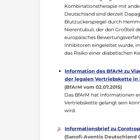
Kombinationstherapie mit andere
Deutschland sind derzeit Dapagl
Blutzuckerspiegel durch Hemmu
Nierentubuli, der den Großteil d
europäisches Bewertungsverfah
Inhibitoren eingeleitet wurde, 
das Risiko einer diabetischen K
Information des BfArM zu Viag
der legalen Vertriebskette i
(BfArM vom 02.07.2015)
Das BfArM hat Informationen erh
Vertriebskette gelangt sein kön
wird.
Informationsbrief zu Corotrop
(Sanofi-Aventis Deutschland 