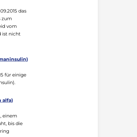
09.2015 das
s zum
eid vom
 ist nicht
aninsulin)
 für einige
ulin).
alfa)
, einem
t, bis die
ring