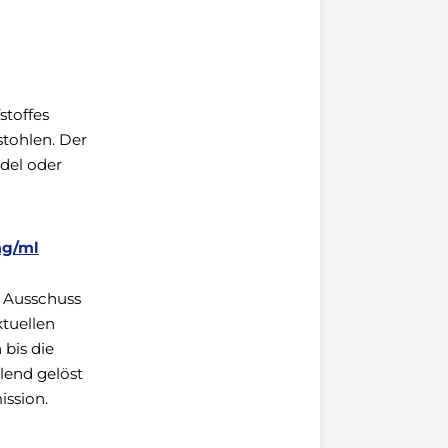
stoffes
tohlen. Der
ndel oder
mg/ml
r Ausschuss
tuellen
 bis die
lend gelöst
ssion.