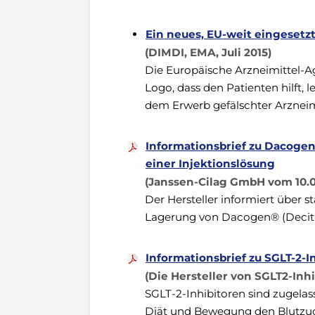
Ein neues, EU-weit eingesetz
(DIMDI, EMA, Juli 2015)
Die Europäische Arzneimittel-A
Logo, dass den Patienten hilft, l
dem Erwerb gefälschter Arzneimi
Informationsbrief zu Dacogen®
einer Injektionslösung
(Janssen-Cilag GmbH vom 10.0
Der Hersteller informiert über 
Lagerung von Dacogen® (Decita
Informationsbrief zu SGLT-2-I
(Die Hersteller von SGLT2‐Inh
SGLT-2-Inhibitoren sind zugela
Diät und Bewegung den Blutzuck