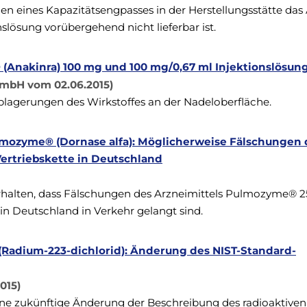
egen eines Kapazitätsengpasses in der Herstellungsstätte das
slösung vorübergehend nicht lieferbar ist.
® (Anakinra) 100 mg und 100 mg/0,67 ml Injektionslösun
mbH vom 02.06.2015)
Ablagerungen des Wirkstoffes an der Nadeloberfläche.
lmozyme® (Dornase alfa): Möglicherweise Fälschungen 
Vertriebskette in Deutschland
halten, dass Fälschungen des Arzneimittels Pulmozyme® 25
 in Deutschland in Verkehr gelangt sind.
 (Radium-223-dichlorid): Änderung des NIST-Standard-
015)
eine zukünftige Änderung der Beschreibung des radioaktiven