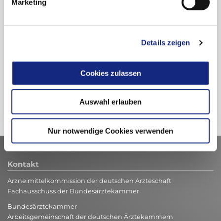
keinen weiteren Konzentrationen oder
Marketing
Füllmengen erhältlich."
Hexal AG
Details zeigen
Industriestraße 25
83607 Holzkirchen
Cookies zulassen
Auswahl erlauben
Nur notwendige Cookies verwenden
Kontakt
Arzneimittelkommission der deutschen Ärzteschaft
Fachausschuss der Bundesärztekammer
Bundesärztekammer
Arbeitsgemeinschaft der deutschen Ärztekammern