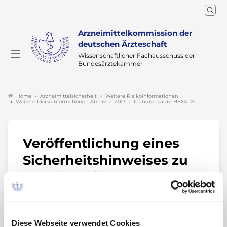
Arzneimittelkommission der
deutschen Ärzteschaft
Wissenschaftlicher Fachausschuss der
Bundesärztekammer
Arzneimittelsicherheit
Weitere Risikoinformationen
Home
Weitere Risikoinformationen Archiv
2013
Ibandronsäure HEXAL®
Veröffentlichung eines
Sicherheitshinweises zu
Ibandronsäure HEXAL® 3
mg/3ml Fertigspritze
01.02.2013
Diese Webseite verwendet Cookies