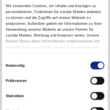
Wir verwenden Cookies, um Inhalte und Anzeigen zu
personalisieren, Funktionen für soziale Medien anbieten
"Vorsorglich möchten wir auf eine fehlerhafte
zu können und die Zugriffe auf unsere Website zu
Angabe der Wirkstoffkonzentration bei
analysieren. Außerdem geben wir Informationen zu Ihrer
Ibandronsäure HEXAL® 3 mg/3 ml
Verwendung unserer Website an unsere Partner für
Fertigspritzen, PZN 08480910, aufmerksam
soziale Medien, Werbung und Analysen weiter. Unsere
machen. Hiervon betroffen sind die bereits
Partner führen diese Informationen möglicherweise mit
ausgelieferten Chargen mit der Ch.-Bez.
CG1261,
weiteren Daten zusammen, die Sie ihnen bereitgestellt
BM3727, CK2617, BM3728, CJ0245, BM3729
.
haben oder die sie im Rahmen Ihrer Nutzung der Dienste
Weitere Chargen sind nicht betroffen.
gesammelt haben. Sie geben Einwilligung zu unseren
Einwilligungsauswahl
Bei diesen Chargen ist auf der Fertigspritze an
Cookies, wenn Sie unsere Webseite weiterhin
Notwendig
einer Stelle die Konzentration mit
nutzen.
Datenschutzerklärung
|
Impressum
Präferenzen
3 mg/3
mg
anstelle von 3 mg/3
ml
angegeben. Eine Einschränkung in der
Anwendung des Arzneimittels oder eine
Statistiken
Verwechslungsgefahr besteht hierdurch nicht.
Ibandronsäure HEXAL® Fertigspritzen sind in