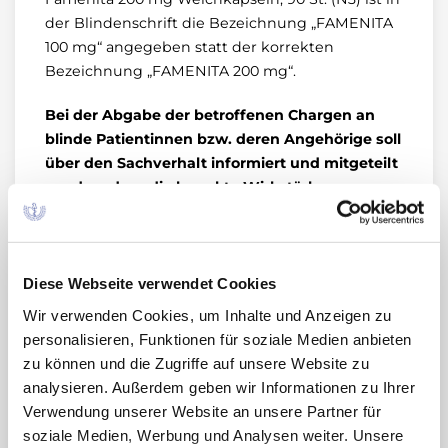
der Blindenschrift die Bezeichnung „FAMENITA
100 mg“ angegeben statt der korrekten
Bezeichnung „FAMENITA 200 mg“.
Bei der Abgabe der betroffenen Chargen an
blinde Patientinnen bzw. deren Angehörige soll
über den Sachverhalt informiert und mitgeteilt
werden, dass die korrekte Wirkstärke
ausgehändigt wird.
Famenita Weichkapseln (Progesteron) werden
bei Erwachsenen angewendet bei
Diese Webseite verwendet Cookies
Zyklusstörungen, die durch Progesteron-
Wir verwenden Cookies, um Inhalte und Anzeigen zu
Insuffizienz verursacht werden, insbesondere
personalisieren, Funktionen für soziale Medien anbieten
bei Unregelmäßigkeiten im
zu können und die Zugriffe auf unsere Website zu
Menstruationszyklus, und als Zusatztherapie im
analysieren. Außerdem geben wir Informationen zu Ihrer
Rahmen einer Östrogensubstitution in der
Verwendung unserer Website an unsere Partner für
Menopause bei Frauen mit intaktem Uterus.
soziale Medien, Werbung und Analysen weiter. Unsere