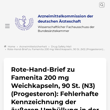
Arzneimittelkommission der
deutschen Ärzteschaft
Wissenschaftlicher Fachausschuss der
Bundesärztekammer
Arzneimittelsicherheit
Drug Safety Mail
Home
Rote-Hand-Brief zu Famenita 200 mg Weichkapseln, 90 St. (N3) (Progesteron):…
Rote-Hand-Brief zu
Famenita 200 mg
Weichkapseln, 90 St. (N3)
(Progesteron): Fehlerhafte
Kennzeichnung der
äußeren Umhüllung in der