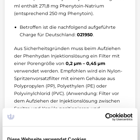
ml enthält 271,8 mg Phenytoin-Natrium
(entsprechend 250 mg Phenytoin).
Betroffen ist die nachfolgend aufgeführte
Charge für Deutschland:
021950
.
Aus Sicherheitsgründen muss beim Aufziehen
der Phenhydan Injektionslösung ein Filter mit
einer Porengröße von
0,2 µm – 0,45 µm
verwendet werden. Empfohlen wird ein Nylon-
Spritzenvorsatzfilter mit einem Gehäuse aus
Polypropylen (PP), Polyethylen (PE) oder
Polyvinylchlorid (PVC). (Anwendung: Filter vor
dem Aufziehen der Injektionslösung zwischen
Spritze und Kanüle positionieren und
anschließend die Injektionslösung durch den
Filter aufziehen. Kein vorheriges Benetzen des
Filters erforderlich. Nach dem Aufziehen der
Phenhydan Injektionslösung durch den Filter
Diese Webseite verwendet Cookies