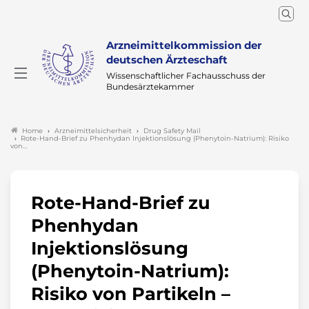
Arzneimittelkommission der
deutschen Ärzteschaft
Wissenschaftlicher Fachausschuss der
Bundesärztekammer
Arzneimittelsicherheit
Drug Safety Mail
Home
Rote-Hand-Brief zu Phenhydan Injektionslösung (Phenytoin-Natrium): Risiko
von…
Rote-Hand-Brief zu
Phenhydan
Injektionslösung
(Phenytoin-Natrium):
Risiko von Partikeln –