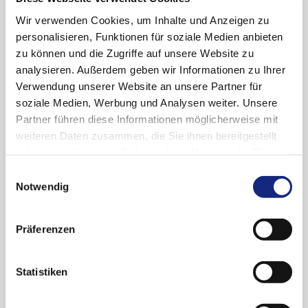
muss der Filter wieder entfernt werden.)
Wir verwenden Cookies, um Inhalte und Anzeigen zu
personalisieren, Funktionen für soziale Medien anbieten
Phenhydan Injektionslösung ist indiziert bei
zu können und die Zugriffe auf unsere Website zu
bestimmten Krampfanfall-Formen: Status
analysieren. Außerdem geben wir Informationen zu Ihrer
epilepticus und Anfallsserien, zur vorbeugenden
Verwendung unserer Website an unsere Partner für
Behandlung von Krampfanfällen bei
soziale Medien, Werbung und Analysen weiter. Unsere
neurochirurgischen Eingriffen sowie zur
Partner führen diese Informationen möglicherweise mit
Behandlung bestimmter Schmerzformen:
weiteren Daten zusammen, die Sie ihnen bereitgestellt
neurogene Schmerzzustände vom Typ des Tic
haben oder die sie im Rahmen Ihrer Nutzung der Dienste
douloureux und andere zentrale oder periphere
gesammelt haben. Sie geben Einwilligung zu unseren
Einwilligungsauswahl
neurogene Schmerzzustände.
Cookies, wenn Sie unsere Webseite weiterhin
Notwendig
nutzen.
Datenschutzerklärung
|
Impressum
Zum jetzigen Zeitpunkt ist das Nutzen-Risko-
Verhältnis weiterhin positiv zu bewerten.
Präferenzen
Weitere Informationen:
Statistiken
Rote-Hand-Brief zu Phenhydan
Injektionslösung vom 19.03.2026