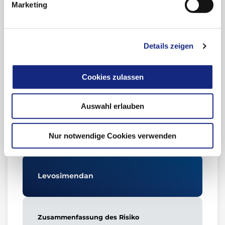
Marketing
Schwangerschaftstrimenons kontraindiziert
(siehe Abschnitt 4.3).
Geänderter Abschnitt in der
Details zeigen
Fachinformation
4.3 Gegenanzeigen
Cookies zulassen
4.4 Warnhinweise
4.6 Fertilität, Schwangerschaft und Stillzeit
4.8 Nebenwirkungen
Auswahl erlauben
Beschluss der CMDh* vom 19.06.2025
Nur notwendige Cookies verwenden
Levosimendan
Zusammenfassung des Risiko