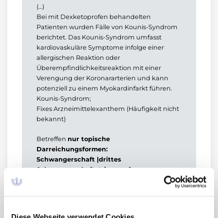
(…)
Bei mit Dexketoprofen behandelten
Patienten wurden Fälle von Kounis-Syndrom
berichtet. Das Kounis-Syndrom umfasst
kardiovaskuläre Symptome infolge einer
allergischen Reaktion oder
Überempfindlichkeitsreaktion mit einer
Verengung der Koronararterien und kann
potenziell zu einem Myokardinfarkt führen.
Kounis-Syndrom;
Fixes Arzneimittelexanthem (Häufigkeit nicht
bekannt)
Betreffen
nur topische
Darreichungsformen:
Schwangerschaft |drittes
Schwangerschaftstrimenon]:
Es liegen keine klinischen Daten zur
Anwendung von Dexketoprofen während der
Schwangerschaft vor. Auch wenn die
systemische Exposition im Vergleich zur
Diese Webseite verwendet Cookies