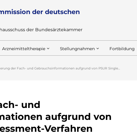
mmission der deutschen
achausschuss der Bundesärztekammer
Arzneimitteltherapie
Stellungnahmen
Fortbildung
erung der Fach- und Gebrauchsinformationen aufgrund von PSUR Single…
ach- und
mationen aufgrund von
sessment-Verfahren