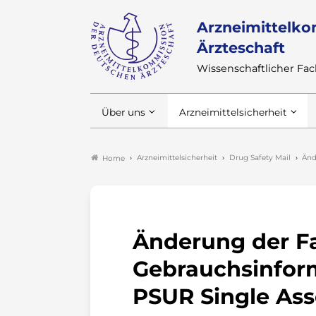
Arzneimittelko
Ärzteschaft
Wissenschaftlicher F
Über uns
Arzneimittelsicherheit
Arzneimittelsicherheit
Drug Safety Mail
Änd
Home
Änderung der F
Gebrauchsinfor
PSUR Single As