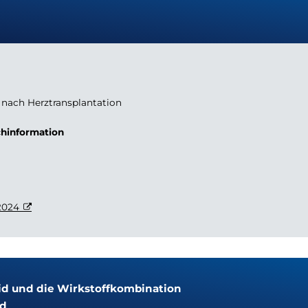
 nach Herztransplantation
chinformation
2024
xid und die Wirkstoffkombination
id