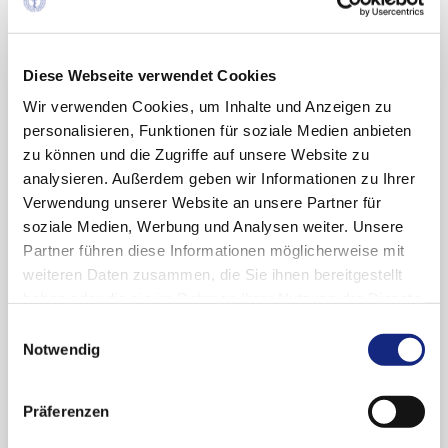
aufgrund von Beschwerden die Überprüfung
der Chargenabfüllung, der Lyophilisations- und
Verpackungsprozesse sowie Laboranalysen der
Durchstechflaschen. Die Beschädigung der
Diese Webseite verwendet Cookies
Durchstechflaschen wurde dem Glas-zu-Glas-
Wir verwenden Cookies, um Inhalte und Anzeigen zu
Kontakt der Fläschchen auf Grund fehlender
personalisieren, Funktionen für soziale Medien anbieten
oder unzureichender Kartontrenner in der
zu können und die Zugriffe auf unsere Website zu
Packung während der Verpackung
analysieren. Außerdem geben wir Informationen zu Ihrer
zugeschrieben. Es wurden Chargen im Markt
Verwendung unserer Website an unsere Partner für
und Chargen, die noch am Herstellungsort
soziale Medien, Werbung und Analysen weiter. Unsere
waren, überprüft. Der Defekt trat bei 0,03 % der
Partner führen diese Informationen möglicherweise mit
geprüften Arzneimittel auf.
weiteren Daten zusammen, die Sie ihnen bereitgestellt
haben oder die sie im Rahmen Ihrer Nutzung der Dienste
Emblaveo ist indiziert zur Behandlung von
gesammelt haben. Sie geben Einwilligung zu unseren
Einwilligungsauswahl
Infektionen wie u. a. komplizierte
Cookies, wenn Sie unsere Webseite weiterhin
Notwendig
intraabdominelle Infektionen, nosokomiale
nutzen.
Datenschutzerklärung
|
Impressum
Pneumonien, komplizierte
Harnwegsinfektionen sowie von Infektionen
Präferenzen
aufgrund aerober gramnegativer Erreger bei