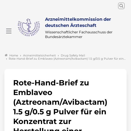
Arzneimittelkommission der
deutschen Ärzteschaft
Wissenschaftlicher Fachausschuss der
Bundesärztekammer
Arzneimittelsicherheit
Drug Safety Mail
Home
Rote-Hand-Brief zu Emblaveo (Aztreonam/Avibactam) 1.5 g/0.5 g Pulver für ein…
Rote-Hand-Brief zu
Emblaveo
(Aztreonam/Avibactam)
1.5 g/0.5 g Pulver für ein
Konzentrat zur
Herstellung einer