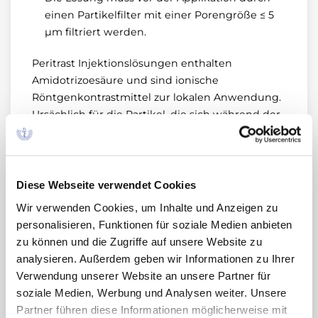
einen Partikelfilter mit einer Porengröße ≤ 5
µm filtriert werden.
Peritrast Injektionslösungen enthalten
Amidotrizoesäure und sind ionische
Röntgenkontrastmittel zur lokalen Anwendung.
Ursächlich für die Partikel, die sich während der
Laufzeit bilden können, ist eine Silikonisierung
der verwendeten Stopfen. An kleinste Silikon-
Tröpfchen, die in die Lösung gelangen können,
haften Produktbestandteile an, die zu
Diese Webseite verwendet Cookies
sichtbaren Partikeln anwachsen können. Aus
Wir verwenden Cookies, um Inhalte und Anzeigen zu
Sicherheitsgründen muss Peritrast bei der
personalisieren, Funktionen für soziale Medien anbieten
Entnahme durch einen Partikelfilter
zu können und die Zugriffe auf unsere Website zu
(Porengröße ≤ 5 µm; überprüftes Filtermaterial:
analysieren. Außerdem geben wir Informationen zu Ihrer
Acryl-Copolymer auf Polyamid-Träger; verwendet
Verwendung unserer Website an unsere Partner für
wurde der Mini-Spike® Filter V der Firma B.
soziale Medien, Werbung und Analysen weiter. Unsere
Braun) aufgezogen werden.
Partner führen diese Informationen möglicherweise mit