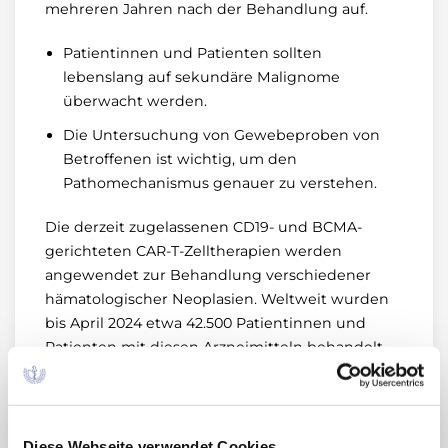
mehreren Jahren nach der Behandlung auf.
Patientinnen und Patienten sollten
lebenslang auf sekundäre Malignome
überwacht werden.
Die Untersuchung von Gewebeproben von
Betroffenen ist wichtig, um den
Pathomechanismus genauer zu verstehen.
Die derzeit zugelassenen CD19- und BCMA-
gerichteten CAR-T-Zelltherapien werden
angewendet zur Behandlung verschiedener
hämatologischer Neoplasien. Weltweit wurden
bis April 2024 etwa 42.500 Patientinnen und
Patienten mit diesen Arzneimitteln behandelt.
Bis zu diesem Zeitpunkt wurden der
Europäischen Arzneimittel-Agentur (EMA) 38
Fälle verschiedener T-Zell-Lymphome und T-Zell-
lymphatischer Leukämien berichtet. In sieben
Diese Webseite verwendet Cookies