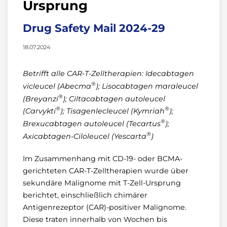
Ursprung
Drug Safety Mail 2024-29
18.07.2024
Betrifft alle CAR-T-Zelltherapien: Idecabtagen
®
vicleucel (Abecma
); Lisocabtagen maraleucel
®
(Breyanzi
); Ciltacabtagen autoleucel
®
®
(Carvykti
); Tisagenlecleucel (Kymriah
);
®
Brexucabtagen autoleucel (Tecartus
);
®
Axicabtagen-Ciloleucel (Yescarta
)
Im Zusammenhang mit CD-19- oder BCMA-
gerichteten CAR-T-Zelltherapien wurde über
sekundäre Malignome mit T-Zell-Ursprung
berichtet, einschließlich chimärer
Antigenrezeptor (CAR)-positiver Malignome.
Diese traten innerhalb von Wochen bis