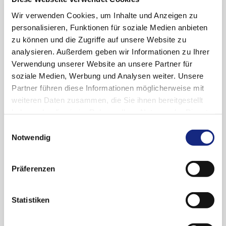
Fällen konnte das CAR-Konstrukt nachgewiesen
Wir verwenden Cookies, um Inhalte und Anzeigen zu
werden, was darauf hindeutet, dass die CAR-T-
personalisieren, Funktionen für soziale Medien anbieten
Zelltherapie an der Krankheitsentwicklung
zu können und die Zugriffe auf unsere Website zu
beteiligt war und eine Insertionsmutagenese
analysieren. Außerdem geben wir Informationen zu Ihrer
stattgefunden haben könnte. Weitere
Verwendung unserer Website an unsere Partner für
Untersuchungen sind wünschenswert, um
soziale Medien, Werbung und Analysen weiter. Unsere
zugrunde liegende Mechanismen und
Partner führen diese Informationen möglicherweise mit
beitragende Faktoren aufzuklären.
weiteren Daten zusammen, die Sie ihnen bereitgestellt
haben oder die sie im Rahmen Ihrer Nutzung der Dienste
Die Produktinformationen werden aktualisiert.
gesammelt haben. Sie geben Einwilligung zu unseren
Einwilligungsauswahl
Cookies, wenn Sie unsere Webseite weiterhin
Notwendig
Weitere Informationen:
nutzen.
Datenschutzerklärung
|
Impressum
Rote-Hand-Brief zu CAR-T-Zelltherapien vom
Präferenzen
18. Juli 2024
Drug Safety Mail 2024-07: Information des
Statistiken
Paul-Ehrlich-Institut zu CAR-T-Zell-Therapien:
Fallberichte von T-Zell-Lymphomen