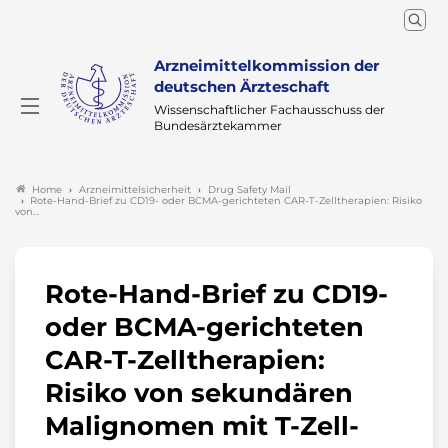
Arzneimittelkommission der
deutschen Ärzteschaft
Wissenschaftlicher Fachausschuss der
Bundesärztekammer
Arzneimittelsicherheit
Drug Safety Mail
Home
Rote-Hand-Brief zu CD19- oder BCMA-gerichteten CAR-T-Zelltherapien: Risiko
von…
Rote-Hand-Brief zu CD19-
oder BCMA-gerichteten
CAR-T-Zelltherapien:
Risiko von sekundären
Malignomen mit T-Zell-