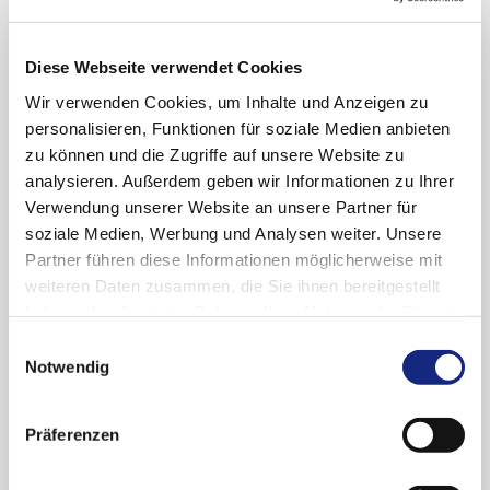
Geänderter Abschnitt in Fachinformation
4.8 Nebenwirkungen
Diese Webseite verwendet Cookies
Wir verwenden Cookies, um Inhalte und Anzeigen zu
Weitere Informationen finden Sie
hier
.
personalisieren, Funktionen für soziale Medien anbieten
zu können und die Zugriffe auf unsere Website zu
analysieren. Außerdem geben wir Informationen zu Ihrer
Links
Verwendung unserer Website an unsere Partner für
soziale Medien, Werbung und Analysen weiter. Unsere
Anmeldung Newsletter "Drug Safety Mail"
Partner führen diese Informationen möglicherweise mit
weiteren Daten zusammen, die Sie ihnen bereitgestellt
Newsletter-Archiv "Drug Safety Mail"
haben oder die sie im Rahmen Ihrer Nutzung der Dienste
Meldung unerwünschter Arzneimittelwirkungen
gesammelt haben. Sie geben Einwilligung zu unseren
Einwilligungsauswahl
(UAW)
Cookies, wenn Sie unsere Webseite weiterhin
Notwendig
nutzen.
Datenschutzerklärung
|
Impressum
Arzneimittelsicherheit (Übersicht)
Präferenzen
Beitrag teilen: