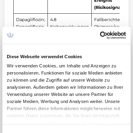
Ereignis
(Risikosignal)
Dapagliflozin;
4.8
Fallberichte von
Dapagliflozin,
Nebenwirkungen
Phimose/erworbe
Metformin;
Phimose, die
Dapagliflozin,
gleichzeitig mit
Saxagliptin
Genitalinfektione
auftrat, im
Diese Webseite verwendet Cookies
Zusammenhang 
Wir verwenden Cookies, um Inhalte und Anzeigen zu
Dapagliflozin; in
personalisieren, Funktionen für soziale Medien anbieten
einigen Fällen wa
zu können und die Zugriffe auf unsere Website zu
eine Beschneidu
analysieren. Außerdem geben wir Informationen zu Ihrer
erforderlich.
Verwendung unserer Website an unsere Partner für
soziale Medien, Werbung und Analysen weiter. Unsere
Partner führen diese Informationen möglicherweise mit
Weitere Informationen finden Sie
hier
.
weiteren Daten zusammen, die Sie ihnen bereitgestellt
haben oder die sie im Rahmen Ihrer Nutzung der Dienste
gesammelt haben. Sie geben Einwilligung zu unseren
Links
Einwilligungsauswahl