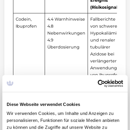
Ereignis
(Risikosignal)
Codein,
4.4 Warnhinweise
Fallberichte
Ibuprofen
4.8
von schwerer
Nebenwirkungen
Hypokaliämie
4.9
und renaler
Überdosierung
tubulärer
Azidose bei
verlängerter
Anwendung
von Ibuprofen
in höherer als
der
empfohlenen
Dosierung.
Diese Webseite verwendet Cookies
Erhöhtes Risiko
Wir verwenden Cookies, um Inhalte und Anzeigen zu
bei
personalisieren, Funktionen für soziale Medien anbieten
Anwendung in
zu können und die Zugriffe auf unsere Website zu