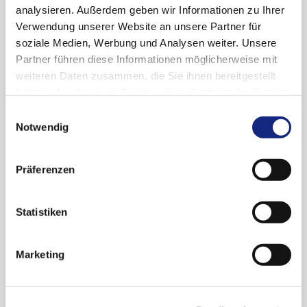
Kombination
analysieren. Außerdem geben wir Informationen zu Ihrer
mit Codein, da
Verwendung unserer Website an unsere Partner für
Patienten von
soziale Medien, Werbung und Analysen weiter. Unsere
Codein
Partner führen diese Informationen möglicherweise mit
abhängig
weiteren Daten zusammen, die Sie ihnen bereitgestellt
werden
haben oder die sie im Rahmen Ihrer Nutzung der Dienste
können.
gesammelt haben. Sie geben Einwilligung zu unseren
Einwilligungsauswahl
Cookies, wenn Sie unsere Webseite weiterhin
Notwendig
nutzen.
Datenschutzerklärung
|
Impressum
Weitere Informationen finden Sie
hier
Präferenzen
.
Statistiken
Links
Marketing
Anmeldung Newsletter "Drug Safety Mail"
Newsletter-Archiv "Drug Safety Mail"