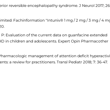
rior reversible encephalopathy syndrome. J Neurol 2017; 26
imited: Fachinformation "Intuniv® 1 mg / 2 mg / 3 mg / 4 m
20.
g P: Evaluation of the current data on guanfacine extended
DHD in children and adolescents. Expert Opin Pharmacother
Pharmacologic management of attention deficit hyperactivi
ts: a review for practitioners. Transl Pediatr 2018; 7: 36-47.