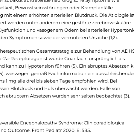
der subakut auftretende neurologische Symptome wie
lkeit, Bewusstseinsstörungen oder Krampfanfälle
g mit einem erhöhten arteriellen Blutdruck. Die Ätiologie is
tiert werden unter anderem eine gestörte zerebrovaskuläre
 Dysfunktion und vasogenem Ödem bei arterieller Hypertoni
n den Symptomen sowie der vermuteten Ursache (1;2).
therapeutischen Gesamtstrategie zur Behandlung von ADH
ha-2a-Rezeptoragonist wurde Guanfacin ursprünglich als
nd kann zu Hypotension führen (5). Ein abruptes Absetzen 
;5), weswegen gemäß Fachinformation ein ausschleichende
s 1 mg alle drei bis sieben Tage empfohlen wird. Bei
sen Blutdruck und Puls überwacht werden. Fälle von
ch abruptem Absetzen wurden sehr selten beobachtet (3).
eversible Encephalopathy Syndrome: Clinicoradiological
nd Outcome. Front Pediatr 2020; 8: 585.