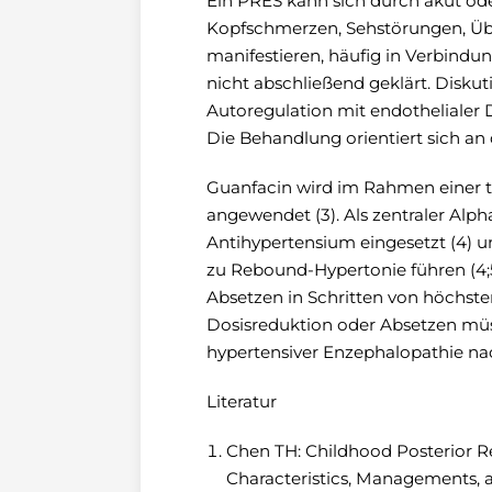
Ein PRES kann sich durch akut o
Kopfschmerzen, Sehstörungen, Übe
manifestieren, häufig in Verbindun
nicht abschließend geklärt. Disku
Autoregulation mit endothelialer
Die Behandlung orientiert sich a
Guanfacin wird im Rahmen einer 
angewendet (3). Als zentraler Alp
Antihypertensium eingesetzt (4) u
zu Rebound-Hypertonie führen (4
Absetzen in Schritten von höchsten
Dosisreduktion oder Absetzen müs
hypertensiver Enzephalopathie na
Literatur
Chen TH: Childhood Posterior R
Characteristics, Managements, a