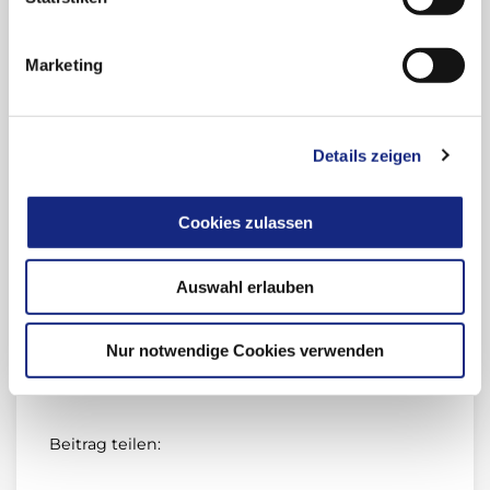
Schulungsmaterial
und in der
Fachinformation beschrieben sind.
Marketing
Rote-Hand-Brief zu Lojuxta® vom 17.02.2021
Details zeigen
Links
Cookies zulassen
Anmeldung Newsletter "Drug Safety Mail"
Newsletter-Archiv "Drug Safety Mail"
Auswahl erlauben
Meldung unerwünschter Arzneimittelwirkungen
(UAW)
Nur notwendige Cookies verwenden
Arzneimittelsicherheit (Übersicht)
Beitrag teilen: