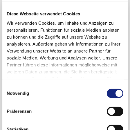
Hepatologen eine Untersuchung zur
Feststellung einer Steatohepatitis/Fibrose
Diese Webseite verwendet Cookies
erfolgen. Details sind dem Rote-Hand-Brief zu
Wir verwenden Cookies, um Inhalte und Anzeigen zu
entnehmen.
personalisieren, Funktionen für soziale Medien anbieten
Vor Beginn der Behandlung sollte bei Frauen
zu können und die Zugriffe auf unsere Website zu
im gebärfähigen Alter bestätigt werden, dass
analysieren. Außerdem geben wir Informationen zu Ihrer
keine Schwangerschaft besteht sowie eine
Verwendung unserer Website an unsere Partner für
wirksame Kontrazeption eingeleitet und
soziale Medien, Werbung und Analysen weiter. Unsere
aufrechterhalten werden.
Partner führen diese Informationen möglicherweise mit
weiteren Daten zusammen, die Sie ihnen bereitgestellt
Lomitapid ist begleitend zu einer fettarmen Diät
haben oder die sie im Rahmen Ihrer Nutzung der Dienste
und anderen lipidsenkenden Arzneimitteln mit
gesammelt haben. Sie geben Einwilligung zu unseren
Einwilligungsauswahl
oder ohne Low-Density-Lipoprotein-Apherese
Cookies, wenn Sie unsere Webseite weiterhin
Notwendig
bei erwachsenen Patienten mit homozygoter
nutzen.
Datenschutzerklärung
|
Impressum
familiärer Hypercholesterinämie angezeigt. Im
Präferenzen
Rote-Hand-Brief werden Angehörige der
Heilberufe an die Maßnahmen zur
Risikominimierung erinnert, die im
Statistiken