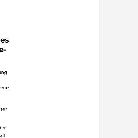
nes
e-
ung
gene
ter
der
kel