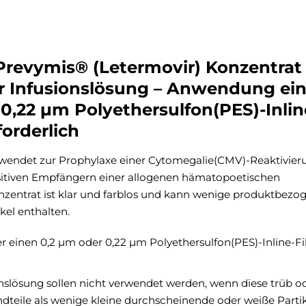
Prevymis® (Letermovir) Konzentrat
er Infusionslösung – Anwendung ei
 0,22 µm Polyethersulfon(PES)-Inlin
forderlich
wendet zur Prophylaxe einer Cytomegalie(CMV)-Reaktivier
itiven Empfängern einer allogenen hämatopoetischen
nzentrat ist klar und farblos und kann wenige produktbezo
el enthalten.
 einen 0,2 µm oder 0,22 µm Polyethersulfon(PES)-Inline-Fil
nslösung sollen nicht verwendet werden, wenn diese trüb o
ndteile als wenige kleine durchscheinende oder weiße Parti