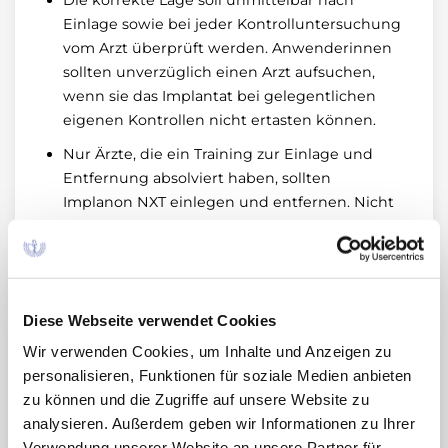
Die korrekte Lage soll unmittelbar nach
Einlage sowie bei jeder Kontrolluntersuchung
vom Arzt überprüft werden. Anwenderinnen
sollten unverzüglich einen Arzt aufsuchen,
wenn sie das Implantat bei gelegentlichen
eigenen Kontrollen nicht ertasten können.
Nur Ärzte, die ein Training zur Einlage und
Entfernung absolviert haben, sollten
Implanon NXT einlegen und entfernen. Nicht
ertastbare Implantate dürfen nur von einem
Arzt entfernt werden, der Erfahrung mit der
Entfernung tiefliegender Implantate hat.
Implanon NXT ist ein biologisch nicht
Diese Webseite verwendet Cookies
abbaubares, lang wirkendes hormonelles
Wir verwenden Cookies, um Inhalte und Anzeigen zu
Implantat zur Empfängnisverhütung. Eine
personalisieren, Funktionen für soziale Medien anbieten
tiefere als subkutane Einlage kann zu Nerven-
zu können und die Zugriffe auf unsere Website zu
oder Gefäßverletzungen führen sowie zur
analysieren. Außerdem geben wir Informationen zu Ihrer
Wanderung des Implantats innerhalb des Armes
Verwendung unserer Website an unsere Partner für