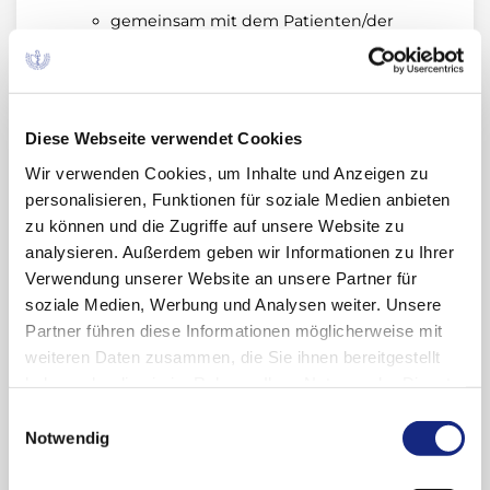
gemeinsam mit dem Patienten/der
Pflegekraft den Wochentag festlegen, an
dem Methotrexat angewendet wird.
Methotrexat ist in den Anwendungsgebieten
Diese Webseite verwendet Cookies
Krebserkrankungen und
Wir verwenden Cookies, um Inhalte und Anzeigen zu
Autoimmunerkrankungen zugelassen. Zur
personalisieren, Funktionen für soziale Medien anbieten
Behandlung von Krebserkrankungen kann eine
zu können und die Zugriffe auf unsere Website zu
tägliche Verabreichung erforderlich sein. Bei
analysieren. Außerdem geben wir Informationen zu Ihrer
Autoimmunerkrankungen wie rheumatoider
Verwendung unserer Website an unsere Partner für
Arthritis, Psoriasis und Morbus Crohn erfolgt die
soziale Medien, Werbung und Analysen weiter. Unsere
Anwendung wöchentlich. Trotz existierender
Partner führen diese Informationen möglicherweise mit
Maßnahmen zur Risikominderung werden
weiteren Daten zusammen, die Sie ihnen bereitgestellt
weiterhin Fälle einer täglichen anstatt
haben oder die sie im Rahmen Ihrer Nutzung der Dienste
wöchentlichen Anwendung gemeldet. Nach
gesammelt haben. Sie geben Einwilligung zu unseren
einer europäischen Risikoüberprüfung werden
Einwilligungsauswahl
Cookies, wenn Sie unsere Webseite weiterhin
daher weitere Maßnahmen zur Vermeidung von
Notwendig
nutzen.
Datenschutzerklärung
|
Impressum
Dosierungsfehlern eingeführt: Warnhinweise
auf der äußeren und inneren Verpackung;