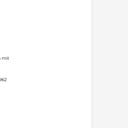
n mit
962