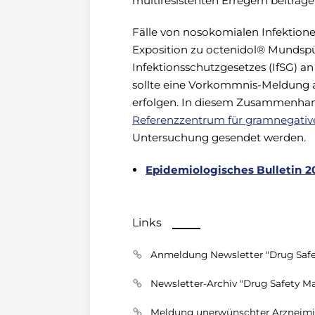
multiresistenten Erregern beitrage
Fälle von nosokomialen Infektion
Exposition zu octenidol® Mundspü
Infektionsschutzgesetzes (IfSG) 
sollte eine Vorkommnis-Meldung a
erfolgen. In diesem Zusammenhan
Referenzzentrum für gramnegati
Untersuchung gesendet werden.
Epidemiologisches Bulletin 20
Links
Anmeldung Newsletter "Drug Safe
Newsletter-Archiv "Drug Safety Ma
Meldung unerwünschter Arzneimi