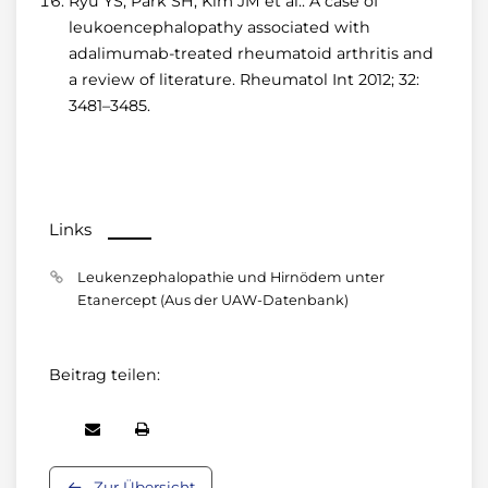
Ryu YS, Park SH, Kim JM et al.: A case of
leukoencephalopathy associated with
adalimumab-treated rheumatoid arthritis and
a review of literature. Rheumatol Int 2012; 32:
3481–3485.
Links
Leukenzephalopathie und Hirnödem unter
Etanercept (Aus der UAW-Datenbank)
Beitrag teilen:
Zur Übersicht