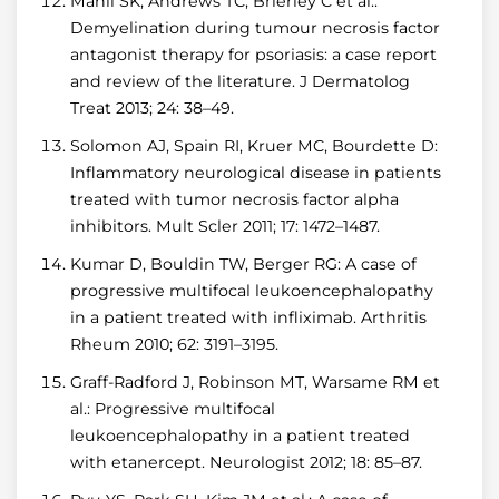
Mahil SK, Andrews TC, Brierley C et al.:
Demyelination during tumour necrosis factor
antagonist therapy for psoriasis: a case report
and review of the literature. J Dermatolog
Treat 2013; 24: 38–49.
Solomon AJ, Spain RI, Kruer MC, Bourdette D:
Inflammatory neurological disease in patients
treated with tumor necrosis factor alpha
inhibitors. Mult Scler 2011; 17: 1472–1487.
Kumar D, Bouldin TW, Berger RG: A case of
progressive multifocal leukoencephalopathy
in a patient treated with infliximab. Arthritis
Rheum 2010; 62: 3191–3195.
Graff-Radford J, Robinson MT, Warsame RM et
al.: Progressive multifocal
leukoencephalopathy in a patient treated
with etanercept. Neurologist 2012; 18: 85–87.