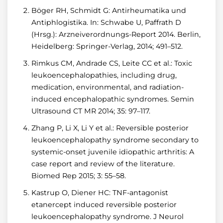
Böger RH, Schmidt G: Antirheumatika und
Antiphlogistika. In: Schwabe U, Paffrath D
(Hrsg.): Arzneiverordnungs-Report 2014. Berlin,
Heidelberg: Springer-Verlag, 2014; 491–512.
Rimkus CM, Andrade CS, Leite CC et al.: Toxic
leukoencephalopathies, including drug,
medication, environmental, and radiation-
induced encephalopathic syndromes. Semin
Ultrasound CT MR 2014; 35: 97–117.
Zhang P, Li X, Li Y et al.: Reversible posterior
leukoencephalopathy syndrome secondary to
systemic-onset juvenile idiopathic arthritis: A
case report and review of the literature.
Biomed Rep 2015; 3: 55–58.
Kastrup O, Diener HC: TNF-antagonist
etanercept induced reversible posterior
leukoencephalopathy syndrome. J Neurol