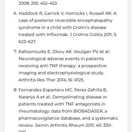
2008; 255: 452–453.
Haddock R, Garrick V, Horrocks I, Russell RK: A
case of posterior reversible encephalopathy
syndrome in a child with Crohn’s disease
treated with Infliximab. J Crohns Colitis 2011; 5:
623–627.
Kaltsonoudis E, Zikou AK, Voulgari PV et al.:
Neurological adverse events in patients
receiving anti-TNF therapy: a prospective
imaging and electrophysiological study.
Arthritis Res Ther 2014; 16: R125.
Fernandez-Espartero MC, Perez-Zafrilla B,
Naranjo A et al.: Demyelinating disease in
patients treated with TNF antagonists in
rheumatology: data from BIOBADASER, a
pharmacovigilance database, and a systematic
review. Semin Arthritis Rheum 2011; 40: 330–