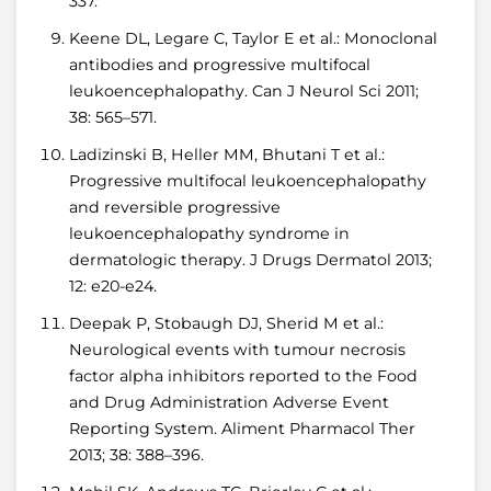
337.
Keene DL, Legare C, Taylor E et al.: Monoclonal
antibodies and progressive multifocal
leukoencephalopathy. Can J Neurol Sci 2011;
38: 565–571.
Ladizinski B, Heller MM, Bhutani T et al.:
Progressive multifocal leukoencephalopathy
and reversible progressive
leukoencephalopathy syndrome in
dermatologic therapy. J Drugs Dermatol 2013;
12: e20-e24.
Deepak P, Stobaugh DJ, Sherid M et al.:
Neurological events with tumour necrosis
factor alpha inhibitors reported to the Food
and Drug Administration Adverse Event
Reporting System. Aliment Pharmacol Ther
2013; 38: 388–396.