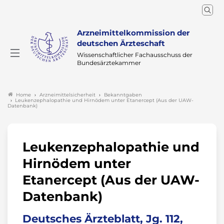
Arzneimittelkommission der
deutschen Ärzteschaft
Wissenschaftlicher Fachausschuss der
Bundesärztekammer
Arzneimittelsicherheit
Bekanntgaben
Home
Leukenzephalopathie und Hirnödem unter Etanercept (Aus der UAW-
Datenbank)
Leukenzephalopathie und
Hirnödem unter
Etanercept (Aus der UAW-
Datenbank)
Deutsches Ärzteblatt, Jg. 112,