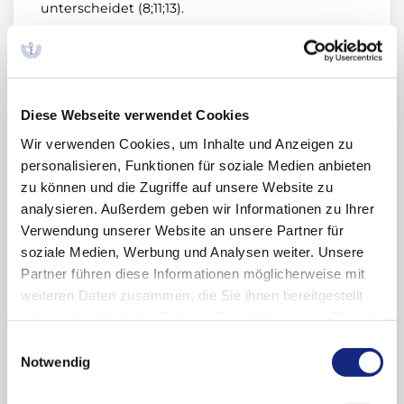
unterscheidet (8;11;13).
Gemäß Fachinformation sind demyelinisierende
ZNS-Erkrankungen eine seltene Nebenwirkung
(≥ 1/10.000 bis < 1/1000) von Etanercept. Bei
Patienten mit vorbestehender
Diese Webseite verwendet Cookies
demyelinisierender ZNS-Erkrankung oder mit
Wir verwenden Cookies, um Inhalte und Anzeigen zu
erhöhtem Risiko für die Entwicklung einer
personalisieren, Funktionen für soziale Medien anbieten
solchen Erkrankung sollte Etanercept nur nach
zu können und die Zugriffe auf unsere Website zu
sorgfältiger Nutzen-Risiko-Abwägung eingesetzt
analysieren. Außerdem geben wir Informationen zu Ihrer
werden (1). Infektionen unterschiedlichen
Verwendung unserer Website an unsere Partner für
Schweregrades, einschließlich opportunistischer
soziale Medien, Werbung und Analysen weiter. Unsere
Infektionen, können auftreten (1). In der
Partner führen diese Informationen möglicherweise mit
Datenbank des deutschen
weiteren Daten zusammen, die Sie ihnen bereitgestellt
Spontanmeldesystems finden sich weitere Fälle
haben oder die sie im Rahmen Ihrer Nutzung der Dienste
von Demyelinisierung im Zusammenhang mit
gesammelt haben. Sie geben Einwilligung zu unseren
Einwilligungsauswahl
TNF-Inhibitoren.
Cookies, wenn Sie unsere Webseite weiterhin
Notwendig
nutzen.
Datenschutzerklärung
|
Impressum
Durch TNF-Inhibitoren verursachten