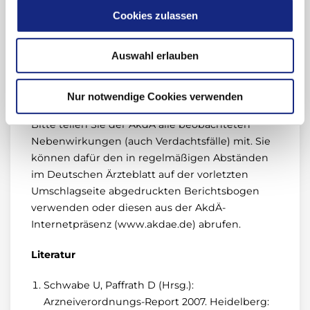
plötzliche Blutdrucksteigerungen. Das Blutbild,
Cookies zulassen
der Harnstatus und die Nierenwerte sollten
regelmäßig alle drei bis sechs Monate und bei
Auswahl erlauben
Auftreten eines der o. g. Symptome kontrolliert
werden. Das Interferon sollte bei Verdacht auf
HUS sofort abgesetzt werden.
Nur notwendige Cookies verwenden
Bitte teilen Sie der AkdÄ alle beobachteten
Nebenwirkungen (auch Verdachtsfälle) mit. Sie
können dafür den in regelmäßigen Abständen
im Deutschen Ärzteblatt auf der vorletzten
Umschlagseite abgedruckten Berichtsbogen
verwenden oder diesen aus der AkdÄ-
Internetpräsenz (www.akdae.de) abrufen.
Literatur
Schwabe U, Paffrath D (Hrsg.):
Arzneiverordnungs-Report 2007. Heidelberg: