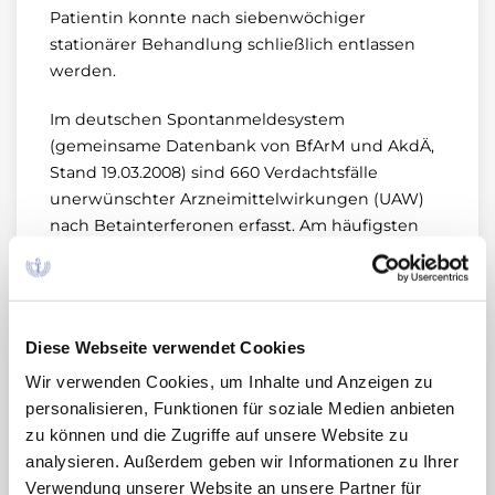
Patientin konnte nach siebenwöchiger
stationärer Behandlung schließlich entlassen
werden.
Im deutschen Spontanmeldesystem
(gemeinsame Datenbank von BfArM und AkdÄ,
Stand 19.03.2008) sind 660 Verdachtsfälle
unerwünschter Arzneimittelwirkungen (UAW)
nach Betainterferonen erfasst. Am häufigsten
wurden grippeähnliche Symptome, Fieber und
Beschwerden an der Injektionsstelle gemeldet.
Auch findet man vier weitere Verdachtsfälle
eines HUS nach Gabe von Interferon beta-1a
Diese Webseite verwendet Cookies
oder beta-1b, das bei zwei Patienten mehrere
Wir verwenden Cookies, um Inhalte und Anzeigen zu
Jahre nach Therapiebeginn auftrat. In den
personalisieren, Funktionen für soziale Medien anbieten
Fachinformationen zu Avonex®, Rebif® und
zu können und die Zugriffe auf unsere Website zu
Betaferon® wird diese UAW nicht aufgeführt (2–
analysieren. Außerdem geben wir Informationen zu Ihrer
4).
Verwendung unserer Website an unsere Partner für