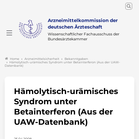
Arzneimittelkommission der
deutschen Ärzteschaft
Wissenschaftlicher Fachausschuss der
Bundesärztekammer
Arzneimittelsicherheit
Bekanntgaben
Home
Hämolytisch-urämisches Syndrom unter Betainterferon (Aus der UAW-
Datenbank)
Hämolytisch-urämisches
Syndrom unter
Betainterferon (Aus der
UAW-Datenbank)