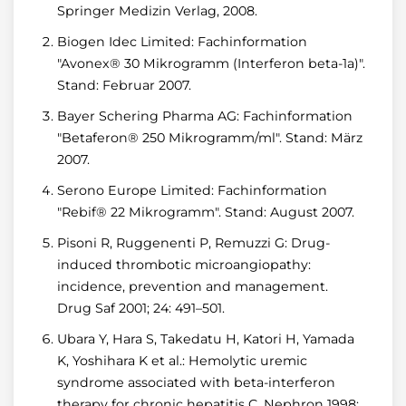
Springer Medizin Verlag, 2008.
Biogen Idec Limited: Fachinformation
"Avonex® 30 Mikrogramm (Interferon beta-1a)".
Stand: Februar 2007.
Bayer Schering Pharma AG: Fachinformation
"Betaferon® 250 Mikrogramm/ml". Stand: März
2007.
Serono Europe Limited: Fachinformation
"Rebif® 22 Mikrogramm". Stand: August 2007.
Pisoni R, Ruggenenti P, Remuzzi G: Drug-
induced thrombotic microangiopathy:
incidence, prevention and management.
Drug Saf 2001; 24: 491–501.
Ubara Y, Hara S, Takedatu H, Katori H, Yamada
K, Yoshihara K et al.: Hemolytic uremic
syndrome associated with beta-interferon
therapy for chronic hepatitis C. Nephron 1998;