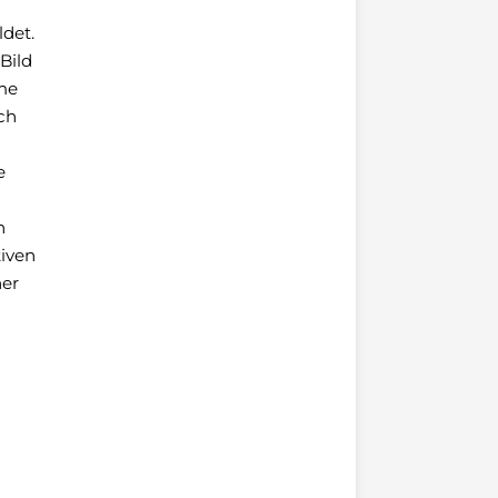
ldet.
Bild
me
ch
e
h
tiven
her