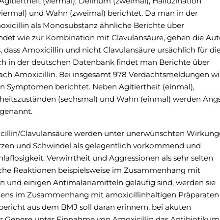
tiertheit (viermal), Delirium (zweimal), Halluzination
(viermal) und Wahn (zweimal) berichtet. Da man in der
icillin als Monosubstanz ähnliche Berichte über
ndet wie zur Kombination mit Clavulansäure, gehen die Au
 dass Amoxicillin und nicht Clavulansäure ursächlich für di
uch in der deutschen Datenbank findet man Berichte über
ch Amoxicillin. Bei insgesamt 978 Verdachtsmeldungen wi
hen Symptomen berichtet. Neben Agitiertheit (einmal),
rrtheitszuständen (sechsmal) und Wahn (einmal) werden Ang
 genannt.
icillin/Clavulansäure werden unter unerwünschten Wirkun
zen und Schwindel als gelegentlich vorkommend und
chlaflosigkeit, Verwirrtheit und Aggressionen als sehr selten
ische Reaktionen beispielsweise im Zusammenhang mit
n und einigen Antimalariamitteln geläufig sind, werden sie
etens im Zusammenhang mit amoxicillinhaltigen Präparaten
bericht aus dem BMJ soll daran erinnern, bei akuten
r Genese unter Einnahme von Amoxicillin das Antibiotikum 