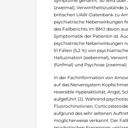
Symptome genannt. So wird über Agi
(zweimal), Verwirrtheitszustände 
britischen UAW-Datenbank zu Amox
psychiatrische Nebenwirkungen fi
des Fallberichts im BMJ davon aus,
Symptomatik der Patientin ist. A
psychiatrische Nebenwirkungen na
51 Fällen (5,2 %) von psychiatrisc
Halluzination (siebenmal), Verwi
(fünfmal) und Psychose (zweimal)
In der Fachinformation von Amox
auf das Nervensystem Kopfschmer
reversible Hyperaktivität, Angst, S
aufgeführt (2). Während psychot
Fluorochinolonen, Corticosteroide
aufgrund des sehr seltenen Auftr
möglicherweise verkannt. Der Fall
psychotischen Ereignissen unklare