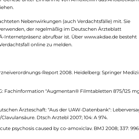
iehen.
bachteten Nebenwirkungen (auch Verdachtsfälle) mit. Sie
verwenden, der regelmäßig im Deutschen Ärzteblatt
-Internetpräsenz abrufbar ist. Über www.akdae.de besteht
erdachtsfall online zu melden.
Arzneiverordnungs-Report 2008. Heidelberg: Springer Mediz
: Fachinformation "Augmentan® Filmtabletten 875/125 mg
utschen Ärzteschaft: "Aus der UAW-Datenbank": Lebervers
Clavulansäure. Dtsch Arztebl 2007; 104: A 974.
cute psychosis caused by co-amoxiclav. BMJ 2008; 337: 996