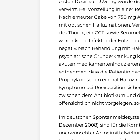
ersten Dosis von 375 mg wurde die
verwirrt. Bei Vorstellung in einer
Nach erneuter Gabe von 750 mg Amo
mit optischen Halluzinationen, 
des Thorax, ein CCT sowie Serume
waren keine Infekt- oder Entzünd
negativ. Nach Behandlung mit Ha
psychiatrische Grunderkrankung ko
akuten medikamenteninduzierten P
entnehmen, dass die Patientin nach
Prophylaxe schon einmal Halluzina
Symptome bei Reexposition siche
zwischen dem Antibiotikum und de
offensichtlich nicht vorgelegen, 
Im deutschen Spontanmeldesyste
Dezember 2008) sind für die Kombi
unerwünschter Arzneimittelwirkung