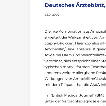
Deutsches Ärzteblatt, 
05.01.2009
Die fixe Kombination aus Amoxic
erweitert die Wirksamkeit von Amo
Staphylokokken, Haemophilus infl
Amoxicillin/Clavulansäure ist ge
sowie bei Haut- und Weichteilinf
verordnet, dies entspricht einer 
typischen morbilliformen Exanthe
anderem weitere allergische Reak
Wirkungen von Amoxicillin/Clavu
mit dem Präparat hat die AkdÄ info
Im "British Medical Journal" (BMJ)
unter der Verdachtsdiagnose einer