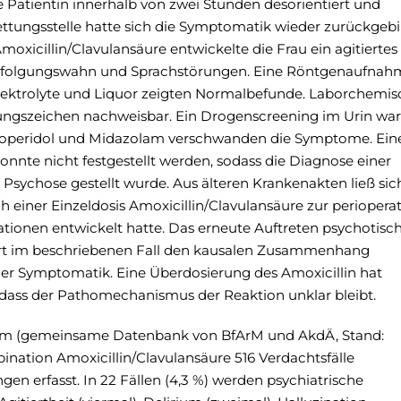
 Patientin innerhalb von zwei Stunden desorientiert und
 Rettungsstelle hatte sich die Symptomatik wieder zurückgebi
xicillin/Clavulansäure entwickelte die Frau ein agitiertes 
Verfolgungswahn und Sprachstörungen. Eine Röntgenaufnah
lektrolyte und Liquor zeigten Normalbefunde. Laborchemis
ungszeichen nachweisbar. Ein Drogenscreening im Urin war
loperidol und Midazolam verschwanden die Symptome. Ein
nnte nicht festgestellt werden, sodass die Diagnose einer
sychose gestellt wurde. Aus älteren Krankenakten ließ sic
 einer Einzeldosis Amoxicillin/Clavulansäure zur periopera
tionen entwickelt hatte. Das erneute Auftreten psychotisc
rt im beschriebenen Fall den kausalen Zusammenhang
r Symptomatik. Eine Überdosierung des Amoxicillin hat
sodass der Pathomechanismus der Reaktion unklar bleibt.
m (gemeinsame Datenbank von BfArM und AkdÄ, Stand:
nation Amoxicillin/Clavulansäure 516 Verdachtsfälle
en erfasst. In 22 Fällen (4,3 %) werden psychiatrische