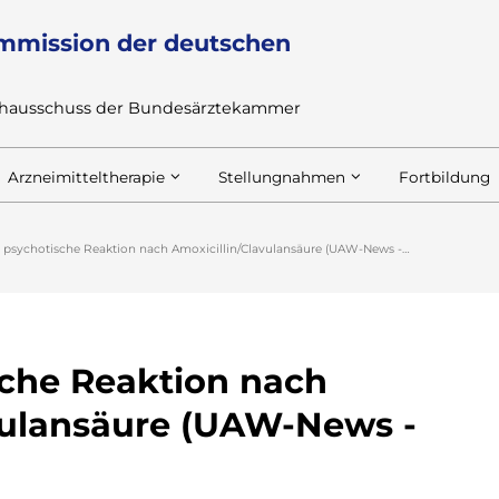
mmission der deutschen
achausschuss der Bundesärztekammer
Arzneimitteltherapie
Stellungnahmen
Fortbildung
 psychotische Reaktion nach Amoxicillin/Clavulansäure (UAW-News -…
che Reaktion nach
vulansäure (UAW-News -