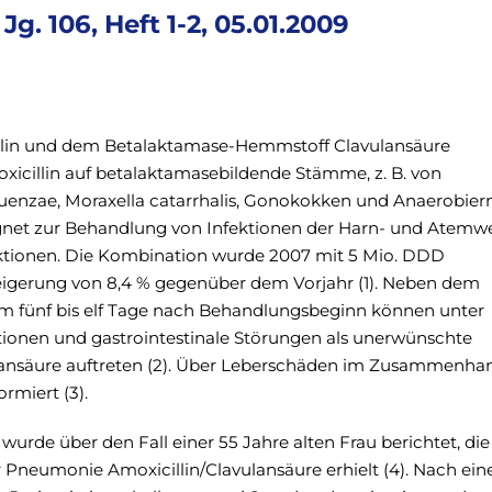
Jg. 106, Heft 1-2, 05.01.2009
illin und dem Betalaktamase-Hemmstoff Clavulansäure
xicillin auf betalaktamasebildende Stämme, z. B. von
uenzae, Moraxella catarrhalis, Gonokokken und Anaerobiern
eignet zur Behandlung von Infektionen der Harn- und Atem
ektionen. Die Kombination wurde 2007 mit 5 Mio. DDD
Steigerung von 8,4 % gegenüber dem Vorjahr (1). Neben dem
m fünf bis elf Tage nach Behandlungsbeginn können unter
tionen und gastrointestinale Störungen als unerwünschte
lansäure auftreten (2). Über Leberschäden im Zusammenha
rmiert (3).
 wurde über den Fall einer 55 Jahre alten Frau berichtet, die
 Pneumonie Amoxicillin/Clavulansäure erhielt (4). Nach ein