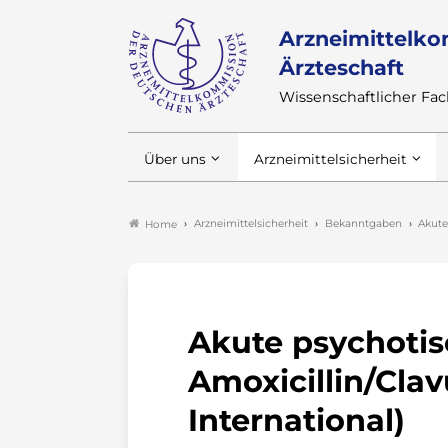
Arzneimittelko
Ärzteschaft
Wissenschaftlicher F
Über uns
Arzneimittelsicherheit
Arzneimittelsicherheit
Bekanntgaben
Akute
Home
Akute psychotis
Amoxicillin/Cla
International)