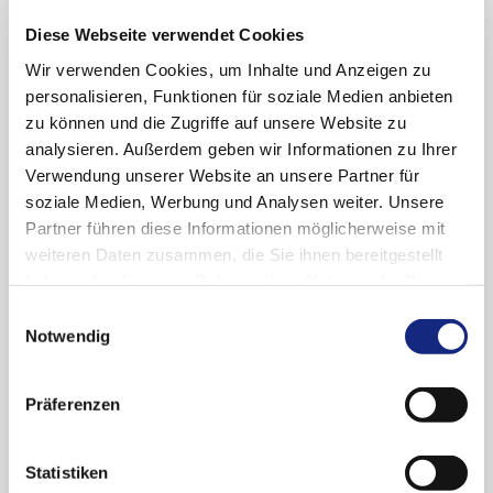
erregerspezifische IgG auf das Gesamt-IgG (oder
Diese Webseite verwendet Cookies
IgM) im jeweiligen Kompartiment bezogen und
Wir verwenden Cookies, um Inhalte und Anzeigen zu
als Index angegeben.
personalisieren, Funktionen für soziale Medien anbieten
zu können und die Zugriffe auf unsere Website zu
(spezifische AK im Liquor) x (Serum-IgG)
analysieren. Außerdem geben wir Informationen zu Ihrer
AI
▬▬▬▬▬▬▬▬▬▬▬▬▬▬▬▬▬▬▬▬▬▬▬▬
Verwendung unserer Website an unsere Partner für
=
soziale Medien, Werbung und Analysen weiter. Unsere
(Liquor-IgG) x (spezifische Antikörper im
Partner führen diese Informationen möglicherweise mit
Serum)
weiteren Daten zusammen, die Sie ihnen bereitgestellt
haben oder die sie im Rahmen Ihrer Nutzung der Dienste
Aus Gründen der Logik ist im Normalfall der
gesammelt haben. Sie geben Einwilligung zu unseren
Einwilligungsauswahl
Wert des Indexes = 1 (= keine spezifische
Cookies, wenn Sie unsere Webseite weiterhin
Notwendig
Antikörpersynthese im ZNS). Felgenhauer und
nutzen.
Datenschutzerklärung
|
Impressum
Reiber haben an zahlreichen Proben von
Präferenzen
verschiedenen entzündlichen ZNS-
Erkrankungen bei nephelometrischer
Bestimmung den Cut-Off berechnet (normal <
Statistiken
1,5). Prange und Müller hatten zuvor das gleiche