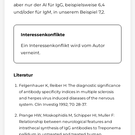
aber nur der AI für IgG, beispielsweise 6,4
und/oder für IgM, in unserem Beispiel 7,2.
Interessenkonflikte
Ein Interessenkonflikt wird vom Autor
verneint.
Literatur
Felgenhauer K, Reiber H: The diagnostic significance
of antibody specificity indices in multiple sclerosis
and herpes virus induced diseases of the nervous
system. Clin Investig 1992; 70: 28-37.
Prange HW, Moskophidis M, Schipper HI, Muller F:
Relationship between neurological features and
intrathecal synthesis of IgG antibodies to Treponema
pallidum in untreated and treated human