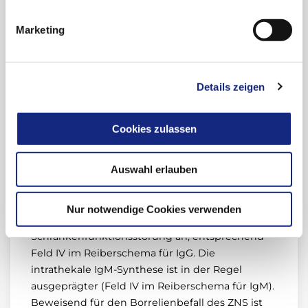
Prinzip mit Titervergleich bei Syphilis-Patienten
mit und ohne ZNS-Befall evaluiert. Da beim
Marketing
Titervergleich eine höhere Schwankungsbreite
besteht, ließ sich ein Cut-Off von 3,0 ermitteln.
Details zeigen
Die Verwendung der Albuminwerte in Liquor
und Serum für den AI birgt die Gefahr
fehlerhafter Ergebnisse insbesondere bei
Cookies zulassen
ausgeprägter Schrankenfunktionsstörung und
Blutkontamination der Liquorprobe.
Auswahl erlauben
Der typische Liquorbefund bei Neuroborreliose
(Meningoradikulitis Bannwarth) zeigt eine
Nur notwendige Cookies verwenden
intrathekale IgG-Synthese zumeist plus
Schrankenfunktionsstörung an, entsprechend
Feld IV im Reiberschema für IgG. Die
intrathekale IgM-Synthese ist in der Regel
ausgeprägter (Feld IV im Reiberschema für IgM).
Beweisend für den Borrelienbefall des ZNS ist