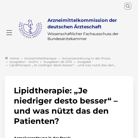
Arzneimittelkommission der
deutschen Ärzteschaft
Wissenschaftlicher Fachausschuss der
Bundesärztekammer
Arzneimitteltherapie
Arzneiverordnung in der Praxis
Home
Ausgaben - Archiv
Ausgaben ab 2015
Ausgabe
Lipidtherapie: „Je niedriger desto besser“ – und was nützt das den…
Lipidtherapie: „Je
niedriger desto besser“ –
und was nützt das den
Patienten?