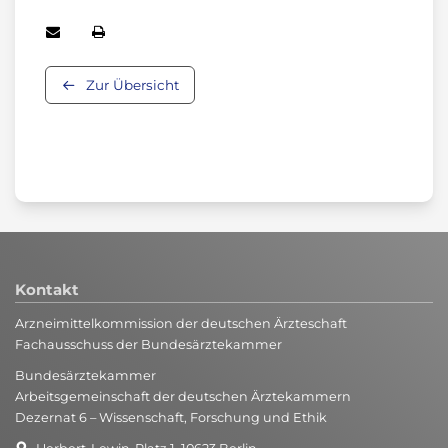
Zur Übersicht
Kontakt
Arzneimittelkommission der deutschen Ärzteschaft
Fachausschuss der Bundesärztekammer
Bundesärztekammer
Arbeitsgemeinschaft der deutschen Ärztekammern
Dezernat 6 – Wissenschaft, Forschung und Ethik