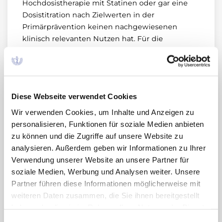
Hochdosistherapie mit Statinen oder gar eine
Dosistitration nach Zielwerten in der
Primärprävention keinen nachgewiesenen
klinisch relevanten Nutzen hat. Für die
Sekundärprävention wird berechnet, dass 100
Patienten über fünf Jahre behandelt werden
müssen, um durch eine Hochdosis-
Statinbehandlung gegenüber
Diese Webseite verwendet Cookies
Standarddosierung einen Myokardinfarkt zu
verhindern.
Wir verwenden Cookies, um Inhalte und Anzeigen zu
personalisieren, Funktionen für soziale Medien anbieten
In einem weiteren Beitrag stellt Michael Freitag
zu können und die Zugriffe auf unsere Website zu
die Empfehlungen zum Einsatz der Statine in
analysieren. Außerdem geben wir Informationen zu Ihrer
der Primärprävention kardiovaskulärer
Verwendung unserer Website an unsere Partner für
Erkrankungen vor, die von der US Preventive
soziale Medien, Werbung und Analysen weiter. Unsere
Services Task Force 2022 aktualisiert wurden (4)
Partner führen diese Informationen möglicherweise mit
und eine kontroverse Diskussion ausgelöst
weiteren Daten zusammen, die Sie ihnen bereitgestellt
haben (5-7).
haben oder die sie im Rahmen Ihrer Nutzung der Dienste
gesammelt haben. Sie geben Einwilligung zu unseren