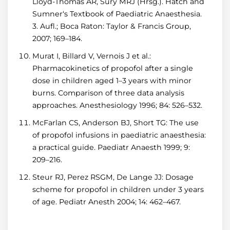
Lloyd-Thomas AR, Sury MRJ (Hrsg.). Hatch and
Sumner‘s Textbook of Paediatric Anaesthesia.
3. Aufl.; Boca Raton: Taylor & Francis Group,
2007; 169–184.
Murat I, Billard V, Vernois J et al.:
Pharmacokinetics of propofol after a single
dose in children aged 1–3 years with minor
burns. Comparison of three data analysis
approaches. Anesthesiology 1996; 84: 526–532.
McFarlan CS, Anderson BJ, Short TG: The use
of propofol infusions in paediatric anaesthesia:
a practical guide. Paediatr Anaesth 1999; 9:
209–216.
Steur RJ, Perez RSGM, De Lange JJ: Dosage
scheme for propofol in children under 3 years
of age. Pediatr Anesth 2004; 14: 462–467.