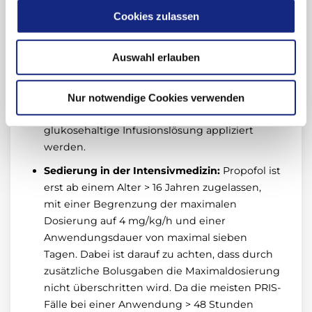
Narkoseeinleitung und
Cookies zulassen
Narkoseaufrechterhaltung zugelassen. Kinder
benötigen eine höhere Initialdosierung als
Auswahl erlauben
Erwachsene, nach ca. einer Stunde ist aber
eine deutliche Dosisreduktion erforderlich.
Insbesondere nach längerer Nüchternheit
Nur notwendige Cookies verwenden
sollte bei Kindern eine parallel laufende
glukosehaltige Infusionslösung appliziert
werden.
Sedierung in der Intensivmedizin:
Propofol ist
erst ab einem Alter > 16 Jahren zugelassen,
mit einer Begrenzung der maximalen
Dosierung auf 4 mg/kg/h und einer
Anwendungsdauer von maximal sieben
Tagen. Dabei ist darauf zu achten, dass durch
zusätzliche Bolusgaben die Maximaldosierung
nicht überschritten wird. Da die meisten PRIS-
Fälle bei einer Anwendung > 48 Stunden