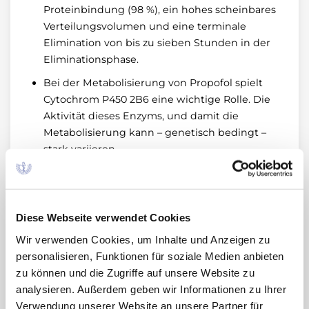
Proteinbindung (98 %), ein hohes scheinbares
Verteilungsvolumen und eine terminale
Elimination von bis zu sieben Stunden in der
Eliminationsphase.
Bei der Metabolisierung von Propofol spielt
Cytochrom P450 2B6 eine wichtige Rolle. Die
Aktivität dieses Enzyms, und damit die
Metabolisierung kann – genetisch bedingt –
stark variieren.
Bei Kindern ist das Verteilungsvolumen bis
zum Vorschulalter größer als bei Erwachsenen
(9;10), weshalb initial eine höhere Dosierung
Diese Webseite verwendet Cookies
erforderlich sein kann (2,5–4 mg, vgl.
Fachinformationen). Da Kinder aber bei
Wir verwenden Cookies, um Inhalte und Anzeigen zu
langdauernden Narkosen eine deutlich
personalisieren, Funktionen für soziale Medien anbieten
verlängerte kontextsensitive Halbwertszeit
zu können und die Zugriffe auf unsere Website zu
aufweisen, ist nach ca. einer Stunde eine
analysieren. Außerdem geben wir Informationen zu Ihrer
deutliche Dosisreduktion erforderlich, bei
Verwendung unserer Website an unsere Partner für