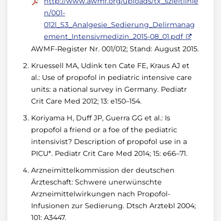
http://www.awmf.org/uploads/tx_szleitlinie
n/001-
012l_S3_Analgesie_Sedierung_Delirmanag
ement_Intensivmedizin_2015-08_01.pdf
AWMF-Register Nr. 001/012; Stand: August 2015.
Kruessell MA, Udink ten Cate FE, Kraus AJ et
al.: Use of propofol in pediatric intensive care
units: a national survey in Germany. Pediatr
Crit Care Med 2012; 13: e150–154.
Koriyama H, Duff JP, Guerra GG et al.: Is
propofol a friend or a foe of the pediatric
intensivist? Description of propofol use in a
PICU*. Pediatr Crit Care Med 2014; 15: e66–71.
Arznei­mittel­kommission der deutschen
Ärzteschaft: Schwere unerwünschte
Arzneimittelwirkungen nach Propofol-
Infusionen zur Sedierung. Dtsch Arztebl 2004;
101: A3447.