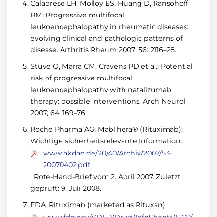
Calabrese LH, Molloy ES, Huang D, Ransohoff
RM: Progressive multifocal
leukoencephalopathy in rheumatic diseases:
evolving clinical and pathologic patterns of
disease. Arthritis Rheum 2007; 56: 2116–28.
Stuve O, Marra CM, Cravens PD et al.: Potential
risk of progressive multifocal
leukoencephalopathy with natalizumab
therapy: possible interventions. Arch Neurol
2007; 64: 169–76.
Roche Pharma AG: MabThera® (Rituximab):
Wichtige sicherheitsrelevante Information:
www.akdae.de/20/40/Archiv/2007/53-
20070402.pdf
. Rote-Hand-Brief vom 2. April 2007. Zuletzt
geprüft: 9. Juli 2008.
FDA: Rituximab (marketed as Rituxan):