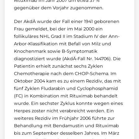
Rituximab im Jahr 2007 um etwa 37 %
gegenüber dem Vorjahr zugenommen.
Der AkdÄ wurde der Fall einer 1941 geborenen
Frau gemeldet, bei der im Mai 2000 ein
follikuläres NHL Grad II im Stadium IV der Ann-
Arbor-Klassifikation mit Befall von Milz und
Knochenmark sowie B-Symptomatik
diagnostiziert wurde (AkdÄ-Fall Nr. 144706). Die
Patientin erhielt zunächst sechs Zyklen
Chemotherapie nach dem CHOP-Schema. Im
Oktober 2004 kam es zu einem Rezidiv, das mit
fünf Zyklen Fludarabin und Cyclophosphamid
(FC) in Kombination mit Rituximab behandelt
wurde. Ein sechster Zyklus konnte wegen eines
Herpes zoster nicht verabreicht werden. Ein
weiteres Rezidiv im Frühjahr 2006 führte zur
Behandlung mit Bendamustin und Rituximab
bis zum September desselben Jahres. Im März