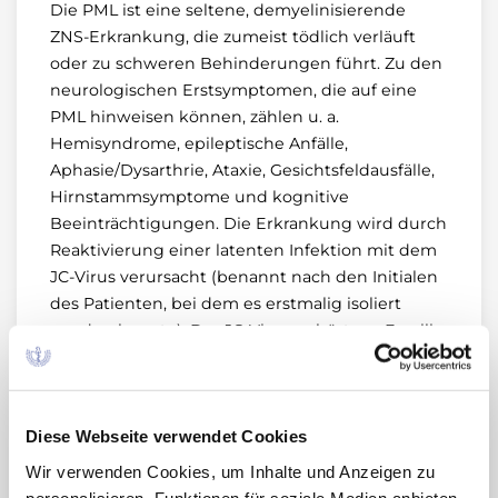
Die PML ist eine seltene, demyelinisierende
ZNS-Erkrankung, die zumeist tödlich verläuft
oder zu schweren Behinderungen führt. Zu den
neurologischen Erstsymptomen, die auf eine
PML hinweisen können, zählen u. a.
Hemisyndrome, epileptische Anfälle,
Aphasie/Dysarthrie, Ataxie, Gesichtsfeldausfälle,
Hirnstammsymptome und kognitive
Beeinträchtigungen. Die Erkrankung wird durch
Reaktivierung einer latenten Infektion mit dem
JC-Virus verursacht (benannt nach den Initialen
des Patienten, bei dem es erstmalig isoliert
werden konnte). Das JC-Virus gehört zur Familie
der Papovaviren und ist bei etwa 80 % der
gesunden Normalbevölkerung nachweisbar.
Während PML-Fälle früher in erster Linie bei
Diese Webseite verwendet Cookies
älteren Patienten mit hämatologischen
Erkrankungen auftraten, wird das Krankheitsbild
Wir verwenden Cookies, um Inhalte und Anzeigen zu
seit den 80er-Jahren als opportunistische
personalisieren, Funktionen für soziale Medien anbieten