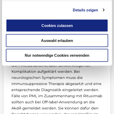
vermutet wird, dass die Hemmung der
Details zeigen
Migration von Lymphozyten in das ZNS zur
Entwicklung einer PML beiträgt, ist der
Mechanismus, über den Rituximab zur
Cookies zulassen
Reaktivierung von JC-Viren führen könnte,
bislang unklar (4).
Auswahl erlauben
Rituximab sollte außerhalb von kontrollierten
Studien nur in den zugelassenen Indikationen
Nur notwendige Cookies verwenden
angewendet werden. Patienten müssen über
die PML als seltene, aber schwerwiegende
Komplikation aufgeklärt werden. Bei
neurologischen Symptomen muss die
immunsuppressive Therapie abgesetzt und eine
entsprechende Diagnostik eingeleitet werden.
Fälle von PML im Zusammenhang mit Rituximab
sollten auch bei Off-label-Anwendung an die
AkdÄ gemeldet werden. Sie können dafür den