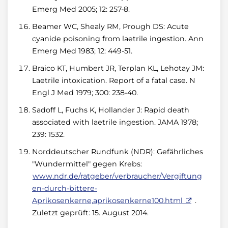
Emerg Med 2005; 12: 257-8.
Beamer WC, Shealy RM, Prough DS: Acute
cyanide poisoning from laetrile ingestion. Ann
Emerg Med 1983; 12: 449-51.
Braico KT, Humbert JR, Terplan KL, Lehotay JM:
Laetrile intoxication. Report of a fatal case. N
Engl J Med 1979; 300: 238-40.
Sadoff L, Fuchs K, Hollander J: Rapid death
associated with laetrile ingestion. JAMA 1978;
239: 1532.
Norddeutscher Rundfunk (NDR): Gefährliches
"Wundermittel" gegen Krebs:
www.ndr.de/ratgeber/verbraucher/Vergiftung
en-durch-bittere-
Aprikosenkerne,aprikosenkerne100.html
.
Zuletzt geprüft: 15. August 2014.