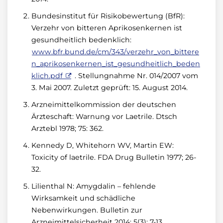
Bundesinstitut für Risikobewertung (BfR):
Verzehr von bitteren Aprikosenkernen ist
gesundheitlich bedenklich:
www.bfr.bund.de/cm/343/verzehr_von_bittere
n_aprikosenkernen_ist_gesundheitlich_beden
klich.pdf
. Stellungnahme Nr. 014/2007 vom
3. Mai 2007. Zuletzt geprüft: 15. August 2014.
Arzneimittelkommission der deutschen
Ärzteschaft: Warnung vor Laetrile. Dtsch
Arztebl 1978; 75: 362.
Kennedy D, Whitehorn WV, Martin EW:
Toxicity of laetrile. FDA Drug Bulletin 1977; 26-
32.
Lilienthal N: Amygdalin – fehlende
Wirksamkeit und schädliche
Nebenwirkungen. Bulletin zur
Arzneimittelsicherheit 2014; 5(3): 7-13.