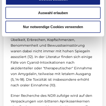
Verträglichkeit von Amygdalin kann aus dieser
Studie an nur sechs Patienten in einem
definierten Setting jedoch nicht abgeleitet
Auswahl erlauben
werden. Auch in der bereits erwähnten Fallserie
an 178 Patienten (12) wurden interindividuell
Nur notwendige Cookies verwenden
stark unterschiedliche Blutspiegel von Cyanid
gemessen. Beobachtete toxische Symptome wie
Übelkeit, Erbrechen, Kopfschmerzen,
Benommenheit und Bewusstseinsstörung
waren dabei nicht immer mit hohen Spiegeln
assoziiert (12). In der Literatur finden sich einige
Fälle von Cyanid-Intoxikationen nach
akzidenteller oder "therapeutischer" Einnahme
von Amygdalin, teilweise mit letalem Ausgang
(5, 14-18). Die Toxizität ist insbesondere erhöht
nach oraler Einnahme (10).
Einer Recherche des NDR zufolge wird auf den
Verpackungen von bitteren Aprikosenkernen