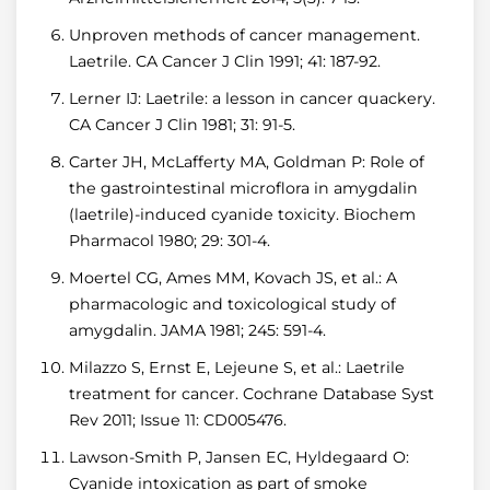
Unproven methods of cancer management.
Laetrile. CA Cancer J Clin 1991; 41: 187-92.
Lerner IJ: Laetrile: a lesson in cancer quackery.
CA Cancer J Clin 1981; 31: 91-5.
Carter JH, McLafferty MA, Goldman P: Role of
the gastrointestinal microflora in amygdalin
(laetrile)-induced cyanide toxicity. Biochem
Pharmacol 1980; 29: 301-4.
Moertel CG, Ames MM, Kovach JS, et al.: A
pharmacologic and toxicological study of
amygdalin. JAMA 1981; 245: 591-4.
Milazzo S, Ernst E, Lejeune S, et al.: Laetrile
treatment for cancer. Cochrane Database Syst
Rev 2011; Issue 11: CD005476.
Lawson-Smith P, Jansen EC, Hyldegaard O:
Cyanide intoxication as part of smoke