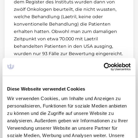
dem Register des Instituts wurden dann von
zwölf Onkologen beurteilt, die nicht wussten,
welche Behandlung (Laetril, keine oder
konventionelle Behandlung) die Patienten
erhalten hatten. Obwohl man zum damaligen
Zeitpunkt von etwa 70.000 mit Laetril
behandelten Patienten in den USA ausging,
wurden nur 93 Fälle zur Bewertung eingereicht.
Von diesen konnten 26 wegen unzureichender
Dokumentation nicht beurteilt werden. Trotz
des Selektionsbias wurde lediglich in sechs der
vollständig erfassten Fälle eine Response
Diese Webseite verwendet Cookies
festgestellt. Obwohl nur nach positiven
Verläufen unter Laetril gefragt worden war,
Wir verwenden Cookies, um Inhalte und Anzeigen zu
berichteten 220 Ärzte darüber hinaus über
personalisieren, Funktionen für soziale Medien anbieten
insgesamt mehr als 1000 Patienten, die keinen
zu können und die Zugriffe auf unsere Website zu
Nutzen von der Laetril-Behandlung erfahren
analysieren. Außerdem geben wir Informationen zu Ihrer
hatten (13).
Verwendung unserer Website an unsere Partner für
soziale Medien, Werbung und Analysen weiter. Unsere