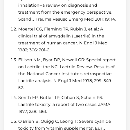
inhalation--a review on diagnosis and
treatment from the emergency perspective.
Scand J Trauma Resusc Emerg Med 2011; 19: 14.
Moertel CG, Fleming TR, Rubin J, et al.: A
clinical trial of amygdalin (Laetrile) in the
treatment of human cancer. N Engl J Med
1982; 306: 201-6.
Ellison NM, Byar DP, Newell GR: Special report
on Laetrile: the NCI Laetrile Review. Results of
the National Cancer Institute's retrospective
Laetrile analysis. N Engl J Med 1978; 299: 549-
52.
Smith FP, Butler TP, Cohan S, Schein PS:
Laetrile toxicity: a report of two cases. JAMA
1977; 238: 1361.
O'Brien B, Quigg C, Leong T: Severe cyanide
toxicity from 'vitamin supplements'. Eur J