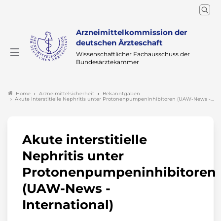
Arzneimittelkommission der
deutschen Ärzteschaft
Wissenschaftlicher Fachausschuss der
Bundesärztekammer
Arzneimittelsicherheit
Bekanntgaben
Home
Akute interstitielle Nephritis unter Protonenpumpeninhibitoren (UAW-News -…
Akute interstitielle
Nephritis unter
Protonenpumpeninhibitoren
(UAW-News -
International)