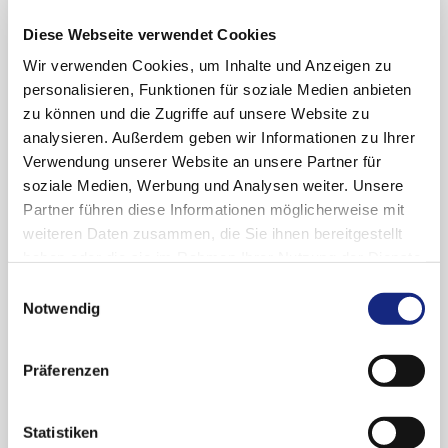
2011–2012 Assistenzärztin Neurologie,
Diese Webseite verwendet Cookies
Unfallkrankenhaus Berlin
Wir verwenden Cookies, um Inhalte und Anzeigen zu
2012–2013 Assistenzärztin Psychiatrie, St.
personalisieren, Funktionen für soziale Medien anbieten
Jospeh-Krankenhaus Beriln Weißensee
zu können und die Zugriffe auf unsere Website zu
2014 Facharztprüfung Neurologie
analysieren. Außerdem geben wir Informationen zu Ihrer
Verwendung unserer Website an unsere Partner für
2014–2016 Fachärztin Abteilung für
soziale Medien, Werbung und Analysen weiter. Unsere
Neurologie, Evangelisches Krankenhaus
Partner führen diese Informationen möglicherweise mit
Königin-Elisabeth Herzberge, Berlin
weiteren Daten zusammen, die Sie ihnen bereitgestellt
2016–2018 Oberärztin Abteilung für
haben oder die sie im Rahmen Ihrer Nutzung der Dienste
Neurologie, Helios Hanseklinikum Stralsund
gesammelt haben. Sie geben Einwilligung zu unseren
Einwilligungsauswahl
Cookies, wenn Sie unsere Webseite weiterhin
Notwendig
2017–2019 Fernstudium an der Friedrich-
nutzen.
Datenschutzerklärung
|
Impressum
Alexander-Universität Nürnberg-Erlangen,
Abschluss of Health Business Administration
Präferenzen
(MHBA)
2019–2023 Oberärztin Abteilung für
Statistiken