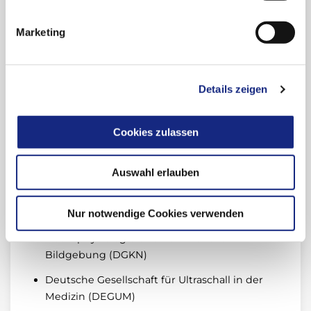
Neurologie, Ernst von Bergmann Klinikum
Potsdam
Marketing
Seit 2024 Leitende Oberärztin Neurologie im
Evangelischen Waldkrankenhaus Spandau,
Berlin
Details zeigen
Ausgewählte Aufgaben, Funktionen
und Mitgliedschaften
Cookies zulassen
Deutsche Gesellschaft für Neurologie (DGN)
Auswahl erlauben
Berliner Gesellschaft für Psychiatrie und
Neurologie (BGPN)
Nur notwendige Cookies verwenden
Deutsche Gesellschaft für Klinische
Neurophysiologie und Funktionelle
Bildgebung (DGKN)
Deutsche Gesellschaft für Ultraschall in der
Medizin (DEGUM)