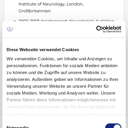
Institute of Neurology, London,
Großbritannien
2002-2003 Assistenzarzt, Nevrologisk Avdeling,
Hausgesund Sjukehus Helse Fonna,
Hausgesund, Norwegen
2005 Promotion
Diese Webseite verwendet Cookies
2003-2006 Assistenzarzt Abteilung Neurologie,
Wir verwenden Cookies, um Inhalte und Anzeigen zu
Schlosspark-Klinik, Berlin
personalisieren, Funktionen für soziale Medien anbieten
zu können und die Zugriffe auf unsere Website zu
2006 Assistenzarzt Abteilung Psychiatrie,
analysieren. Außerdem geben wir Informationen zu Ihrer
Schlosspark-Klinik, Berlin
Verwendung unserer Website an unsere Partner für
2007-2008 Assistenzarzt Abteilung Neurologie,
soziale Medien, Werbung und Analysen weiter. Unsere
DRK-Kliniken Köpenick, Berlin
Partner führen diese Informationen möglicherweise mit
weiteren Daten zusammen, die Sie ihnen bereitgestellt
2009-2011 Assistenzarzt/Facharzt Abteilung
haben oder die sie im Rahmen Ihrer Nutzung der Dienste
Neurologie, Schlosspark-Klinik, Berlin
gesammelt haben. Sie geben Einwilligung zu unseren
Einwilligungsauswahl
2011-2026 (leitender) Oberarzt Abteilung
Cookies, wenn Sie unsere Webseite weiterhin
Notwendig