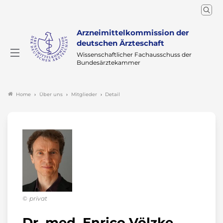
Arzneimittelkommission der
deutschen Ärzteschaft
Wissenschaftlicher Fachausschuss der
Bundesärztekammer
Über uns
Mitglieder
Detail
Home
privat
Dr. med. Enrico Völzke