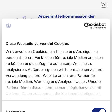
Arzneimittelkommission der
deutschen Ärzteschaft
Wissenschaftlicher Fachausschuss der
Bundesärztekammer
Diese Webseite verwendet Cookies
Arzneimitteltherapie
Arzneiverordnung in der Praxis
Recherche
Home
Schlagwort
Wir verwenden Cookies, um Inhalte und Anzeigen zu
personalisieren, Funktionen für soziale Medien anbieten
zu können und die Zugriffe auf unsere Website zu
Suchergebnisse zu: „venöse
analysieren. Außerdem geben wir Informationen zu Ihrer
Verwendung unserer Website an unsere Partner für
thromboembolische
soziale Medien, Werbung und Analysen weiter. Unsere
Ereignisse (VTE)“
Partner führen diese Informationen möglicherweise mit
weiteren Daten zusammen, die Sie ihnen bereitgestellt
haben oder die sie im Rahmen Ihrer Nutzung der Dienste
gesammelt haben. Sie geben Einwilligung zu unseren
Venöse thromboembolische Ereignisse unter
Einwilligungsauswahl
Cookies, wenn Sie unsere Webseite weiterhin