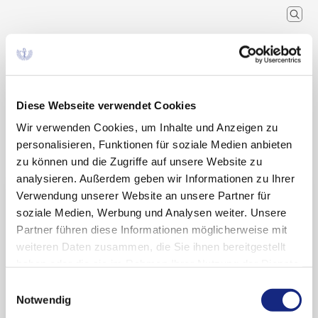
Arzneimittelkommission der
deutschen Ärzteschaft
Wissenschaftlicher Fachausschuss der
Bundesärztekammer
Diese Webseite verwendet Cookies
Wir verwenden Cookies, um Inhalte und Anzeigen zu
Arzneimitteltherapie
Arzneiverordnung in der Praxis
Recherche
Home
personalisieren, Funktionen für soziale Medien anbieten
Schlagwort
zu können und die Zugriffe auf unsere Website zu
analysieren. Außerdem geben wir Informationen zu Ihrer
Suchergebnisse zu:
Verwendung unserer Website an unsere Partner für
soziale Medien, Werbung und Analysen weiter. Unsere
„unlicensed use“
Partner führen diese Informationen möglicherweise mit
weiteren Daten zusammen, die Sie ihnen bereitgestellt
haben oder die sie im Rahmen Ihrer Nutzung der Dienste
gesammelt haben. Sie geben Einwilligung zu unseren
Off-Label-Use im Behandlungsalltag
Einwilligungsauswahl
Cookies, wenn Sie unsere Webseite weiterhin
Notwendig
nutzen.
Datenschutzerklärung
|
Impressum