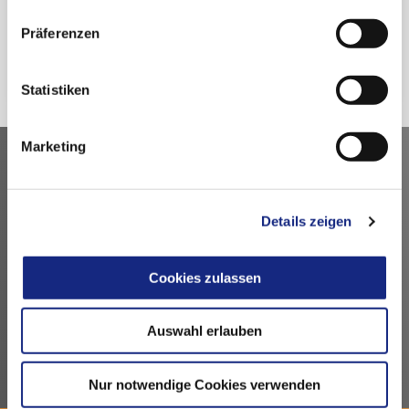
Präferenzen
Zurück
Statistiken
Marketing
Kontakt
Arzneimittelkommission der deutschen Ärzteschaft
Details zeigen
Fachausschuss der Bundesärztekammer
Bundesärztekammer
Cookies zulassen
Arbeitsgemeinschaft der deutschen Ärztekammern
Dezernat 6 – Wissenschaft, Forschung und Ethik
Herbert-Lewin-Platz 1, 10623 Berlin
Auswahl erlauben
akdae@baek.de
Nur notwendige Cookies verwenden