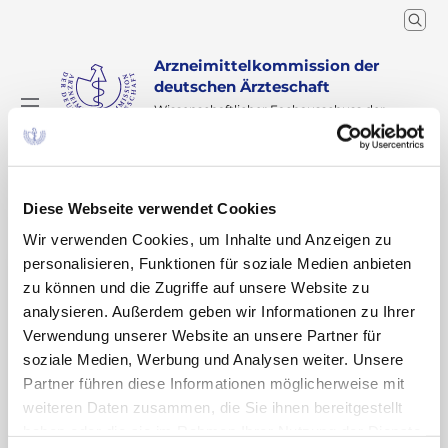
Arzneimittelkommission der
deutschen Ärzteschaft
Wissenschaftlicher Fachausschuss der
Bundesärztekammer
Arzneimitteltherapie
Arzneiverordnung in der Praxis
Recherche
Home
Schlagwort
Diese Webseite verwendet Cookies
Wir verwenden Cookies, um Inhalte und Anzeigen zu
personalisieren, Funktionen für soziale Medien anbieten
Suchergebnisse zu:
zu können und die Zugriffe auf unsere Website zu
„Wirtschaftlichkeit“
analysieren. Außerdem geben wir Informationen zu Ihrer
Verwendung unserer Website an unsere Partner für
soziale Medien, Werbung und Analysen weiter. Unsere
Partner führen diese Informationen möglicherweise mit
OTC-Arzneimittel: Verschreibungspflichtige
weiteren Daten zusammen, die Sie ihnen bereitgestellt
Packungsgrößen können wirtschaftlich sein
haben oder die sie im Rahmen Ihrer Nutzung der Dienste