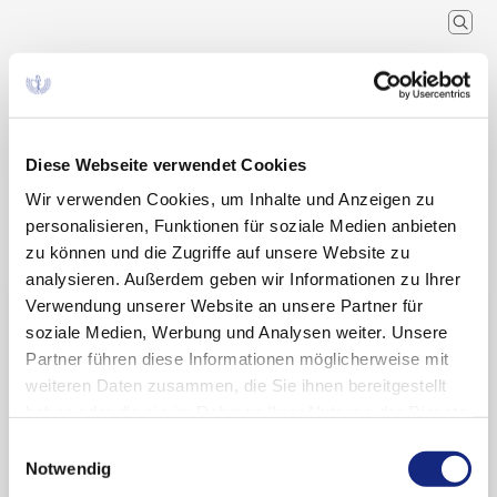
Arzneimittelkommission der
deutschen Ärzteschaft
Wissenschaftlicher Fachausschuss der
Bundesärztekammer
Diese Webseite verwendet Cookies
Wir verwenden Cookies, um Inhalte und Anzeigen zu
Arzneimitteltherapie
Arzneiverordnung in der Praxis
Recherche
Home
personalisieren, Funktionen für soziale Medien anbieten
Schlagwort
zu können und die Zugriffe auf unsere Website zu
analysieren. Außerdem geben wir Informationen zu Ihrer
Suchergebnisse zu:
Verwendung unserer Website an unsere Partner für
soziale Medien, Werbung und Analysen weiter. Unsere
„Penicillin-Allergie“
Partner führen diese Informationen möglicherweise mit
weiteren Daten zusammen, die Sie ihnen bereitgestellt
haben oder die sie im Rahmen Ihrer Nutzung der Dienste
gesammelt haben. Sie geben Einwilligung zu unseren
Penicillin-Allergie
Einwilligungsauswahl
Cookies, wenn Sie unsere Webseite weiterhin
Notwendig
nutzen.
Datenschutzerklärung
|
Impressum