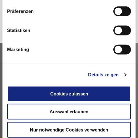
Präferenzen
Zurück
Statistiken
Marketing
Kontakt
Arzneimittelkommission der deutschen Ärzteschaft
Details zeigen
Fachausschuss der Bundesärztekammer
Bundesärztekammer
Cookies zulassen
Arbeitsgemeinschaft der deutschen Ärztekammern
Dezernat 6 – Wissenschaft, Forschung und Ethik
Herbert-Lewin-Platz 1, 10623 Berlin
Auswahl erlauben
akdae@baek.de
Nur notwendige Cookies verwenden