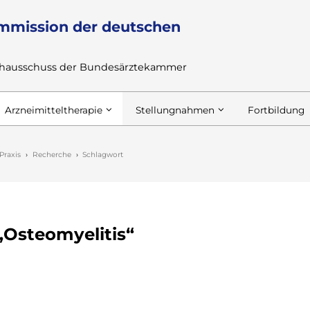
mmission der deutschen
achausschuss der Bundesärztekammer
Arzneimitteltherapie
Stellungnahmen
Fortbildung
Praxis
Recherche
Schlagwort
„Osteomyelitis“