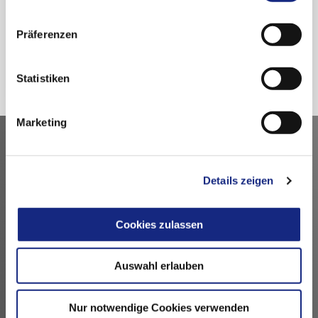
nutzen.
Datenschutzerklärung
|
Impressum
Präferenzen
Zurück
Statistiken
Marketing
Kontakt
Details zeigen
Arzneimittelkommission der deutschen Ärzteschaft
Fachausschuss der Bundesärztekammer
Bundesärztekammer
Cookies zulassen
Arbeitsgemeinschaft der deutschen Ärztekammern
Dezernat 6 – Wissenschaft, Forschung und Ethik
Auswahl erlauben
Herbert-Lewin-Platz 1, 10623 Berlin
akdae@baek.de
Nur notwendige Cookies verwenden