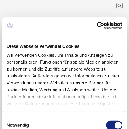
Arzneimittelkommission der
deutschen Ärzteschaft
Wissenschaftlicher Fachausschuss der
Bundesärztekammer
Diese Webseite verwendet Cookies
Wir verwenden Cookies, um Inhalte und Anzeigen zu
Arzneimitteltherapie
Arzneiverordnung in der Praxis
Recherche
Home
Schlagwort
personalisieren, Funktionen für soziale Medien anbieten
zu können und die Zugriffe auf unsere Website zu
analysieren. Außerdem geben wir Informationen zu Ihrer
Suchergebnisse zu:
Verwendung unserer Website an unsere Partner für
„Notaufnahmen“
soziale Medien, Werbung und Analysen weiter. Unsere
Partner führen diese Informationen möglicherweise mit
weiteren Daten zusammen, die Sie ihnen bereitgestellt
haben oder die sie im Rahmen Ihrer Nutzung der Dienste
Der Aktionsplan zur Verbesserung der
gesammelt haben. Sie geben Einwilligung zu unseren
Einwilligungsauswahl
Arzneimitteltherapiesicherheit (AP-AMTS)
Cookies, wenn Sie unsere Webseite weiterhin
Notwendig