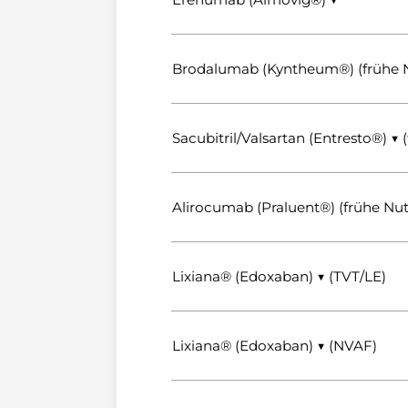
Brodalumab (Kyntheum®) (frühe 
Sacubitril/Valsartan (Entresto®) 
Alirocumab (Praluent®) (frühe N
Lixiana® (Edoxaban) ▼ (TVT/LE)
Lixiana® (Edoxaban) ▼ (NVAF)