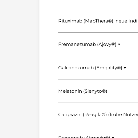
Rituximab (MabThera®), neue Indi
Fremanezumab (Ajovy®) ▼
Galcanezumab (Emgality®) ▼
Melatonin (Slenyto®)
Cariprazin (Reagila®) (frühe Nut
Erenumab (Aimovig®) ▼