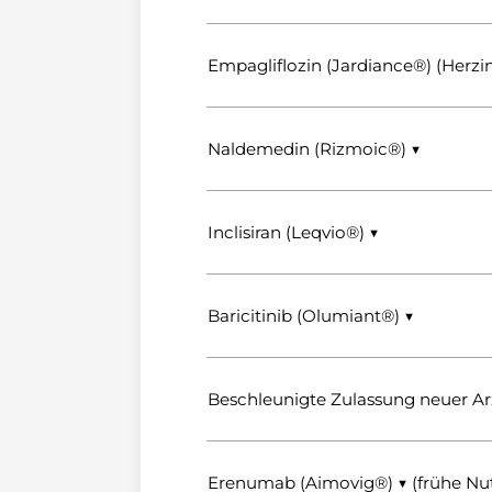
Empagliflozin (Jardiance®) (Herzin
Naldemedin (Rizmoic®) ▼
Inclisiran (Leqvio®) ▼
Baricitinib (Olumiant®) ▼
Beschleunigte Zulassung neuer Ar
Erenumab (Aimovig®) ▼ (frühe N