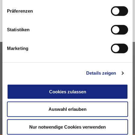
Präferenzen
Zurück
Statistiken
Marketing
Kontakt
Arzneimittelkommission der deutschen Ärzteschaft
Details zeigen
Fachausschuss der Bundesärztekammer
Bundesärztekammer
Cookies zulassen
Arbeitsgemeinschaft der deutschen Ärztekammern
Dezernat 6 – Wissenschaft, Forschung und Ethik
Herbert-Lewin-Platz 1, 10623 Berlin
Auswahl erlauben
akdae@baek.de
Nur notwendige Cookies verwenden