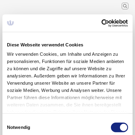
Arzneimittelkommission der
deutschen Ärzteschaft
Wissenschaftlicher Fachausschuss der
Bundesärztekammer
Diese Webseite verwendet Cookies
Wir verwenden Cookies, um Inhalte und Anzeigen zu
Arzneimitteltherapie
Arzneiverordnung in der Praxis
Recherche
Home
personalisieren, Funktionen für soziale Medien anbieten
Schlagwort
zu können und die Zugriffe auf unsere Website zu
analysieren. Außerdem geben wir Informationen zu Ihrer
Suchergebnisse zu:
Verwendung unserer Website an unsere Partner für
soziale Medien, Werbung und Analysen weiter. Unsere
„Nasenspray“
Partner führen diese Informationen möglicherweise mit
weiteren Daten zusammen, die Sie ihnen bereitgestellt
haben oder die sie im Rahmen Ihrer Nutzung der Dienste
gesammelt haben. Sie geben Einwilligung zu unseren
Epinephrin (Eurneffy) – Markteinführung
Einwilligungsauswahl
Cookies, wenn Sie unsere Webseite weiterhin
Notwendig
nutzen.
Datenschutzerklärung
|
Impressum