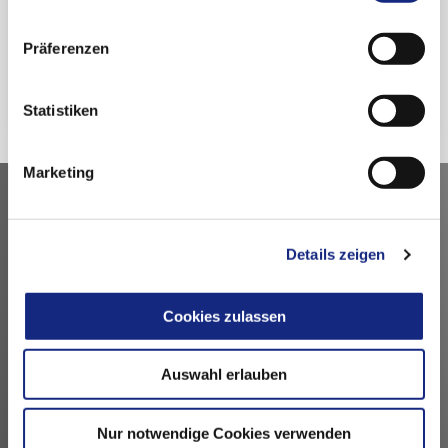
nutzen.
Datenschutzerklärung
|
Impressum
Präferenzen
Zurück
Statistiken
Marketing
Kontakt
Details zeigen
Arzneimittelkommission der deutschen Ärzteschaft
Fachausschuss der Bundesärztekammer
Bundesärztekammer
Cookies zulassen
Arbeitsgemeinschaft der deutschen Ärztekammern
Dezernat 6 – Wissenschaft, Forschung und Ethik
Auswahl erlauben
Herbert-Lewin-Platz 1, 10623 Berlin
akdae@baek.de
Nur notwendige Cookies verwenden