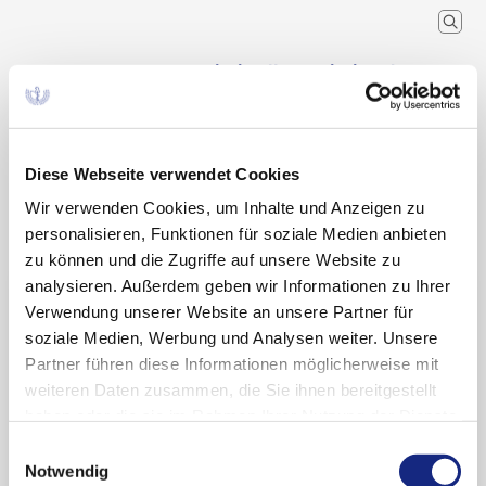
Arzneimittelkommission der
deutschen Ärzteschaft
Wissenschaftlicher Fachausschuss der
Bundesärztekammer
Diese Webseite verwendet Cookies
Wir verwenden Cookies, um Inhalte und Anzeigen zu
Arzneimitteltherapie
Arzneiverordnung in der Praxis
Recherche
Home
Schlagwort
personalisieren, Funktionen für soziale Medien anbieten
zu können und die Zugriffe auf unsere Website zu
analysieren. Außerdem geben wir Informationen zu Ihrer
Suchergebnisse zu:
Verwendung unserer Website an unsere Partner für
„Krankheitserfindung“
soziale Medien, Werbung und Analysen weiter. Unsere
Partner führen diese Informationen möglicherweise mit
weiteren Daten zusammen, die Sie ihnen bereitgestellt
haben oder die sie im Rahmen Ihrer Nutzung der Dienste
Erfundene Krankheiten? Zur aktuellen
gesammelt haben. Sie geben Einwilligung zu unseren
Einwilligungsauswahl
Problematik des Disease Mongering
Cookies, wenn Sie unsere Webseite weiterhin
Notwendig