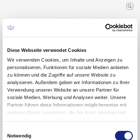
Arzneimittelkommission der
deutschen Ärzteschaft
Wissenschaftlicher Fachausschuss der
Bundesärztekammer
Diese Webseite verwendet Cookies
Wir verwenden Cookies, um Inhalte und Anzeigen zu
Arzneimitteltherapie
Arzneiverordnung in der Praxis
Recherche
Home
Schlagwort
personalisieren, Funktionen für soziale Medien anbieten
zu können und die Zugriffe auf unsere Website zu
analysieren. Außerdem geben wir Informationen zu Ihrer
Suchergebnisse zu:
Verwendung unserer Website an unsere Partner für
„Kinderarzneimittel“
soziale Medien, Werbung und Analysen weiter. Unsere
Partner führen diese Informationen möglicherweise mit
weiteren Daten zusammen, die Sie ihnen bereitgestellt
haben oder die sie im Rahmen Ihrer Nutzung der Dienste
Die Problematik der Off-Label-Anwendung bei
gesammelt haben. Sie geben Einwilligung zu unseren
Einwilligungsauswahl
Kindern am Beispiel von Fentanyl
Cookies, wenn Sie unsere Webseite weiterhin
Notwendig