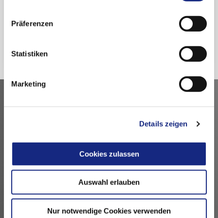
nutzen.
Datenschutzerklärung
|
Impressum
Präferenzen
Zurück
Statistiken
Marketing
Kontakt
Details zeigen
Arzneimittelkommission der deutschen Ärzteschaft
Fachausschuss der Bundesärztekammer
Bundesärztekammer
Cookies zulassen
Arbeitsgemeinschaft der deutschen Ärztekammern
Dezernat 6 – Wissenschaft, Forschung und Ethik
Auswahl erlauben
Herbert-Lewin-Platz 1, 10623 Berlin
akdae@baek.de
Nur notwendige Cookies verwenden