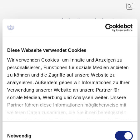
Arzneimittelkommission der
deutschen Ärzteschaft
Wissenschaftlicher Fachausschuss der
Bundesärztekammer
Diese Webseite verwendet Cookies
Wir verwenden Cookies, um Inhalte und Anzeigen zu
Arzneimitteltherapie
Arzneiverordnung in der Praxis
Recherche
Home
Schlagwort
personalisieren, Funktionen für soziale Medien anbieten
zu können und die Zugriffe auf unsere Website zu
analysieren. Außerdem geben wir Informationen zu Ihrer
Suchergebnisse zu:
Verwendung unserer Website an unsere Partner für
„Immunoassays“
soziale Medien, Werbung und Analysen weiter. Unsere
Partner führen diese Informationen möglicherweise mit
weiteren Daten zusammen, die Sie ihnen bereitgestellt
haben oder die sie im Rahmen Ihrer Nutzung der Dienste
Falsch-positiver Test auf Amphetamin unter
gesammelt haben. Sie geben Einwilligung zu unseren
Einwilligungsauswahl
Methyldopa
Cookies, wenn Sie unsere Webseite weiterhin
Notwendig