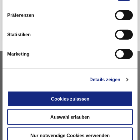
nutzen.
Datenschutzerklärung
|
Impressum
Präferenzen
Zurück
Statistiken
Marketing
Kontakt
Details zeigen
Arzneimittelkommission der deutschen Ärzteschaft
Fachausschuss der Bundesärztekammer
Bundesärztekammer
Cookies zulassen
Arbeitsgemeinschaft der deutschen Ärztekammern
Dezernat 6 – Wissenschaft, Forschung und Ethik
Auswahl erlauben
Herbert-Lewin-Platz 1, 10623 Berlin
akdae@baek.de
Nur notwendige Cookies verwenden