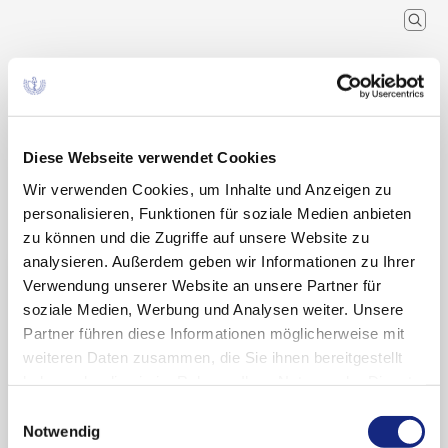
Arzneimittelkommission der
deutschen Ärzteschaft
Wissenschaftlicher Fachausschuss der
Bundesärztekammer
Diese Webseite verwendet Cookies
Wir verwenden Cookies, um Inhalte und Anzeigen zu
Arzneimitteltherapie
Arzneiverordnung in der Praxis
Recherche
Home
Schlagwort
personalisieren, Funktionen für soziale Medien anbieten
zu können und die Zugriffe auf unsere Website zu
analysieren. Außerdem geben wir Informationen zu Ihrer
Suchergebnisse zu: „Hitze“
Verwendung unserer Website an unsere Partner für
soziale Medien, Werbung und Analysen weiter. Unsere
Partner führen diese Informationen möglicherweise mit
weiteren Daten zusammen, die Sie ihnen bereitgestellt
Arzneimittel und Hitze:
haben oder die sie im Rahmen Ihrer Nutzung der Dienste
Temperaturempfindlichkeit und richtige
gesammelt haben. Sie geben Einwilligung zu unseren
Einwilligungsauswahl
Aufbewahrung von Arzneimitteln
Cookies, wenn Sie unsere Webseite weiterhin
Notwendig