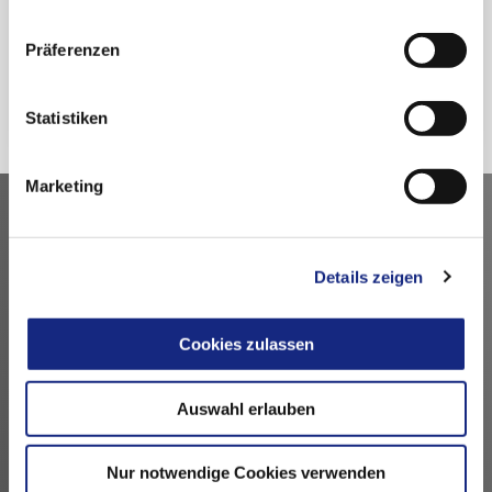
nutzen.
Datenschutzerklärung
|
Impressum
Präferenzen
Zurück
Statistiken
Marketing
Kontakt
Arzneimittelkommission der deutschen Ärzteschaft
Details zeigen
Fachausschuss der Bundesärztekammer
Bundesärztekammer
Cookies zulassen
Arbeitsgemeinschaft der deutschen Ärztekammern
Dezernat 6 – Wissenschaft, Forschung und Ethik
Auswahl erlauben
Herbert-Lewin-Platz 1, 10623 Berlin
akdae@baek.de
Nur notwendige Cookies verwenden