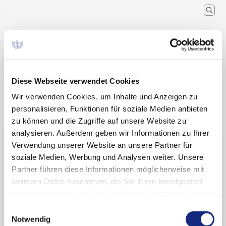
Arzneimittelkommission der
deutschen Ärzteschaft
Wissenschaftlicher Fachausschuss der
Bundesärztekammer
Diese Webseite verwendet Cookies
Wir verwenden Cookies, um Inhalte und Anzeigen zu
Arzneimitteltherapie
Arzneiverordnung in der Praxis
Recherche
Home
Schlagwort
personalisieren, Funktionen für soziale Medien anbieten
zu können und die Zugriffe auf unsere Website zu
analysieren. Außerdem geben wir Informationen zu Ihrer
Suchergebnisse zu:
Verwendung unserer Website an unsere Partner für
„Hämatologie“
soziale Medien, Werbung und Analysen weiter. Unsere
Partner führen diese Informationen möglicherweise mit
weiteren Daten zusammen, die Sie ihnen bereitgestellt
haben oder die sie im Rahmen Ihrer Nutzung der Dienste
S3-Leitlinie Diagnostik, Therapie und Nachsorge
gesammelt haben. Sie geben Einwilligung zu unseren
Einwilligungsauswahl
der chronischen lymphatischen Leukämie (CLL)
Cookies, wenn Sie unsere Webseite weiterhin
Notwendig