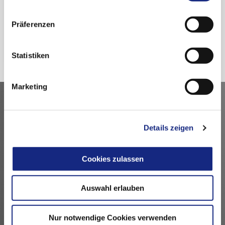
nutzen.
Datenschutzerklärung
|
Impressum
Präferenzen
Zurück
Statistiken
Marketing
Kontakt
Details zeigen
Arzneimittelkommission der deutschen Ärzteschaft
Fachausschuss der Bundesärztekammer
Bundesärztekammer
Cookies zulassen
Arbeitsgemeinschaft der deutschen Ärztekammern
Dezernat 6 – Wissenschaft, Forschung und Ethik
Auswahl erlauben
Herbert-Lewin-Platz 1, 10623 Berlin
akdae@baek.de
Nur notwendige Cookies verwenden