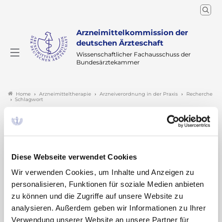
Arzneimittelkommission der
deutschen Ärzteschaft
Wissenschaftlicher Fachausschuss der
Bundesärztekammer
Arzneimitteltherapie
Arzneiverordnung in der Praxis
Recherche
Home
Schlagwort
Suchergebnisse zu:
„Galcanezumab“
Diese Webseite verwendet Cookies
Wir verwenden Cookies, um Inhalte und Anzeigen zu
personalisieren, Funktionen für soziale Medien anbieten
zu können und die Zugriffe auf unsere Website zu
Medikamentöse Prophylaxe der Migräne mit
analysieren. Außerdem geben wir Informationen zu Ihrer
und ohne Aura bei Erwachsenen: Status quo
Verwendung unserer Website an unsere Partner für