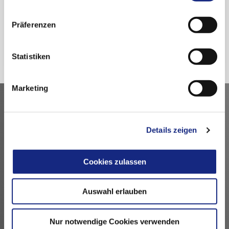
nutzen.
Datenschutzerklärung
|
Impressum
Präferenzen
Zurück
Statistiken
Marketing
Kontakt
Details zeigen
Arzneimittelkommission der deutschen Ärzteschaft
Fachausschuss der Bundesärztekammer
Bundesärztekammer
Cookies zulassen
Arbeitsgemeinschaft der deutschen Ärztekammern
Dezernat 6 – Wissenschaft, Forschung und Ethik
Auswahl erlauben
Herbert-Lewin-Platz 1, 10623 Berlin
akdae@baek.de
Nur notwendige Cookies verwenden