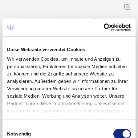
Arzneimittelkommission der
deutschen Ärzteschaft
Wissenschaftlicher Fachausschuss der
Bundesärztekammer
Diese Webseite verwendet Cookies
Wir verwenden Cookies, um Inhalte und Anzeigen zu
Arzneimitteltherapie
Arzneiverordnung in der Praxis
Recherche
Home
Schlagwort
personalisieren, Funktionen für soziale Medien anbieten
zu können und die Zugriffe auf unsere Website zu
analysieren. Außerdem geben wir Informationen zu Ihrer
Suchergebnisse zu:
Verwendung unserer Website an unsere Partner für
„Eradikationsbehandlung“
soziale Medien, Werbung und Analysen weiter. Unsere
Partner führen diese Informationen möglicherweise mit
weiteren Daten zusammen, die Sie ihnen bereitgestellt
haben oder die sie im Rahmen Ihrer Nutzung der Dienste
Helicobacter-pylori-Eradikation zur Vorbeugung
gesammelt haben. Sie geben Einwilligung zu unseren
Einwilligungsauswahl
des Magenkrebses?
Cookies, wenn Sie unsere Webseite weiterhin
Notwendig